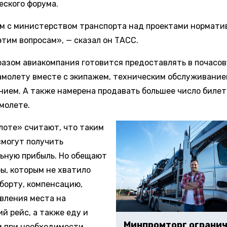
еского форума.
м с министерством транспорта над проектами нормати
этим вопросам», — сказал он ТАСС.
разом авиакомпания готовится предоставлять в почасо
амолету вместе с экипажем, техническим обслуживание
нием. А также намерена продавать большее число билет
молете.
лоте» считают, что таким
смогут получить
ьную прибыль. Но обещают
ы, которым не хватило
 борту, компенсацию,
вления места на
й рейс, а также еду и
Минпромторг ограни
и при необходимости