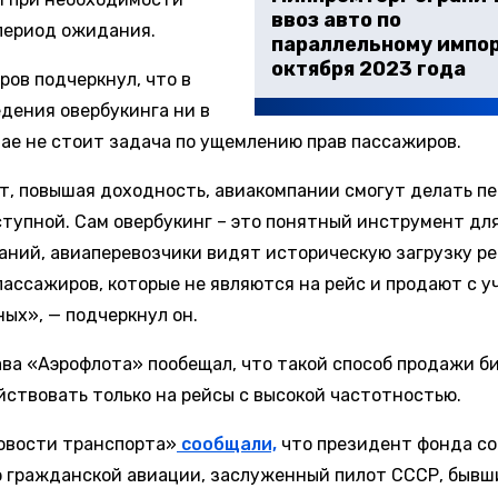
ввоз авто по
 период ожидания.
параллельному импор
октября 2023 года
ров подчеркнул, что в
едения овербукинга ни в
чае не стоит задача по ущемлению прав пассажиров.
т, повышая доходность, авиакомпании смогут делать пе
ступной. Сам овербукинг – это понятный инструмент дл
аний, авиаперевозчики видят историческую загрузку ре
пассажиров, которые не являются на рейс и продают с у
ных», — подчеркнул он.
ава «Аэрофлота» пообещал, что такой способ продажи б
йствовать только на рейсы с высокой частотностью.
овости транспорта»
сообщали,
что президент фонда с
 гражданской авиации, заслуженный пилот СССР, бывш