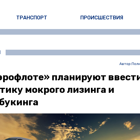
ТРАНСПОРТ
ПРОИСШЕСТВИЯ
И
Автор:
Пол
эрофлоте» планируют ввест
тику мокрого лизинга и
букинга