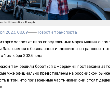
ndarlittlewolf на Freepik
ря 2023, 08:09
Новости транспорта
мторге запретят ввоз определенных марок машин с по
я Заключения о безопасности единичного транспортног
с 1 октября 2023 года.
разом там решили бороться с «серыми» поставками авт
орые уже официально представлены на российском рынке
сть в том, что привезенные частниками они стоят дешев
в.
Autonews в Минпромторге данный факт подтвердили, от
йствии останутся два способа – с помощью получения ОТ