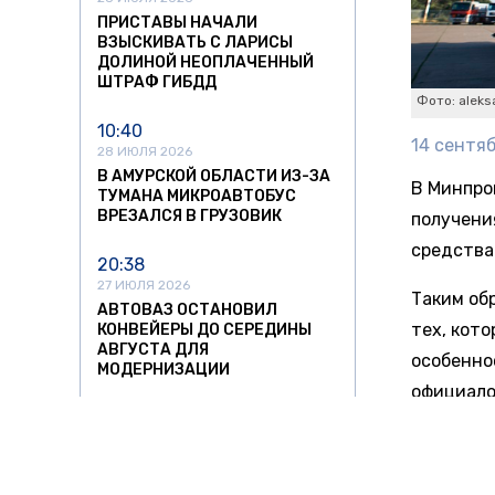
ПРИСТАВЫ НАЧАЛИ
ВЗЫСКИВАТЬ С ЛАРИСЫ
ДОЛИНОЙ НЕОПЛАЧЕННЫЙ
ШТРАФ ГИБДД
Фото: aleksa
10:40
14 сентяб
28 ИЮЛЯ 2026
В АМУРСКОЙ ОБЛАСТИ ИЗ-ЗА
В Минпро
ТУМАНА МИКРОАВТОБУС
ВРЕЗАЛСЯ В ГРУЗОВИК
получени
средства 
20:38
27 ИЮЛЯ 2026
Таким об
АВТОВАЗ ОСТАНОВИЛ
тех, кот
КОНВЕЙЕРЫ ДО СЕРЕДИНЫ
АВГУСТА ДЛЯ
особенно
МОДЕРНИЗАЦИИ
официало
15:22
Порталу 
27 ИЮЛЯ 2026
СУД ОБЯЗАЛ РЖД
что в де
АДАПТИРОВАТЬ ДВА