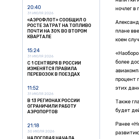
20:40
ночлег в
31 ИЮЛЯ 2026
«АЭРОФЛОТ» СООБЩИЛ О
Александ
РОСТЕ ЗАТРАТ НА ТОПЛИВО
плане вв
ПОЧТИ НА 30% ВО ВТОРОМ
КВАРТАЛЕ
коем слу
15:24
«Наоборо
31 ИЮЛЯ 2026
более до
С 1 СЕНТЯБРЯ В РОССИИ
ИЗМЕНЯТСЯ ПРАВИЛА
авиакомп
ПЕРЕВОЗОК В ПОЕЗДАХ
процент 
11:52
этих дан
31 ИЮЛЯ 2026
В 13 РЕГИОНАХ РОССИИ
Также гл
ОГРАНИЧИЛИ РАБОТУ
будет де
АЭРОПОРТОВ
Ранее «Н
21:18
30 ИЮЛЯ 2026
развитию
НАЛОГОВАЯ НАЧАЛА