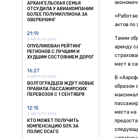
экономич
АРХАНГЕЛЬСКАЯ СЕМЬЯ
ОТСУДИЛА У АВИАКОМПАНИИ
БОЛЕЕ ПОЛУМИЛЛИОНА ЗА
«Работае
ОВЕРБУКИНГ
актов по 
21:19
Таким об
3 АВГУСТА 2026
ОПУБЛИКОВАН РЕЙТИНГ
аренду с
РЕГИОНОВ С ЛУЧШИМ И
страхова
ХУДШИМ СОСТОЯНИЕМ ДОРОГ
мест в са
16:27
3 АВГУСТА 2026
В «Аэроф
ВОЛГОГРАДЦЕВ ЖДУТ НОВЫЕ
образом 
ПРАВИЛА ПАССАЖИРСКИХ
ПЕРЕВОЗОК С 1 СЕНТЯБРЯ
максимал
пассажир
12:15
места на
3 АВГУСТА 2026
предоста
КТО МОЖЕТ ПОЛУЧИТЬ
КОМПЕНСАЦИЮ 50% ЗА
следующи
ПОЛИС ОСАГО
напитки 