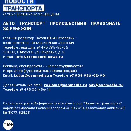
© 2024 | ВСЕ ПРАВА ЗАЩИЩЕНЫ
АВТО
ТРАНСПОРТ
ПРОИСШЕСТВИЯ
ПРАВО ЗНАТЬ
ЗА РУБЕЖОМ
Главный редактор: Зотов Илья Сергеевич.
Шеф-редактор: Чечушкин Иван Олегович.
Телефон редакции: +7 495 795-53-05
101000, г. Москва, ул. Покровка, д. 5
E-mail:
info@transport-news.ru
Реклама, спецпроекты и иное сотрудничество:
Игорь Дбар
(Руководитель отдела продаж)
Email:
i.dbar@osnmedia.ru
Телефон:
+7 909 936-02-90
Дополнительные email:
reklama@osnmedia.ru
,
adv@osnmedia.ru
Телефон:
+7 495 004-56-11
Сетевое издание Информационное агентство "Новости транспорта"
зарегистрировано Роскомнадзором 05.10.2018, реестровая запись ЭЛ
№ ФС77-82823.
18+