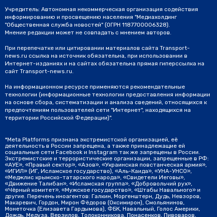
Учредитель: Автономная некоммерческая организация содействия
информированию и просвещению населения "Медиахолдинг
"Общественная служба новостей" (ОГРН 1187700006328).
Мнение редакции может не совпадать с мнением авторов.
При перепечатке или цитировании материалов сайта Transport-
news.ru ссылка на источник обязательна, при использовании в
Интернет-изданиях и на сайтах обязательна прямая гиперссылка на
сайт Transport-news.ru.
На информационном ресурсе применяются рекомендательные
технологии (информационные технологии предоставления информации
на основе сбора, систематизации и анализа сведений, относящихся к
предпочтениям пользователей сети "Интернет", находящихся на
территории Российской Федерации)".
*Meta Platforms признана экстремистской организацией, её
деятельность в России запрещена, а также принадлежащие ей
социальные сети Facebook и Instagram так же запрещены в России.
Экстремистские и террористические организации, запрещенные в РФ:
«АУЕ», «Правый сектор», «Азов», «Украинская повстанческая армия»,
«ИГИЛ» (ИГ, Исламское государство), «Аль-Каида», «УНА-УНСО»,
«Меджлис крымско-татарского народа», «Свидетели Иеговы»,
«Движение Талибан», «Исламская группа», «Добровольчий рух»,
«Чёрный комитет», «Мужское государство», «Штабы Навального» и
другие. Перечень иноагентов: Галкин, Моргенштерн, Дудь, Невзоров,
Макаревич, Гордон, Мирон Фёдоров (Оксимирон), Смольянинов,
Монеточка (Елизавета Гардымова), ФБК, Навальный, Голос Америки,
Дождь, Медуза, Верзилов, Толоконникова, Понасенков, Пивоваров,