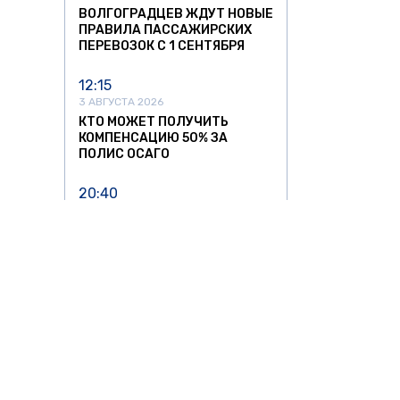
ВОЛГОГРАДЦЕВ ЖДУТ НОВЫЕ
ПРАВИЛА ПАССАЖИРСКИХ
ПЕРЕВОЗОК С 1 СЕНТЯБРЯ
12:15
3 АВГУСТА 2026
КТО МОЖЕТ ПОЛУЧИТЬ
КОМПЕНСАЦИЮ 50% ЗА
ПОЛИС ОСАГО
20:40
31 ИЮЛЯ 2026
«АЭРОФЛОТ» СООБЩИЛ О
РОСТЕ ЗАТРАТ НА ТОПЛИВО
ПОЧТИ НА 30% ВО ВТОРОМ
КВАРТАЛЕ
15:24
31 ИЮЛЯ 2026
С 1 СЕНТЯБРЯ В РОССИИ
ИЗМЕНЯТСЯ ПРАВИЛА
ПЕРЕВОЗОК В ПОЕЗДАХ
АВТО