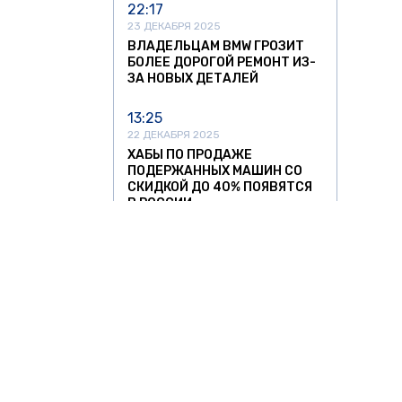
22:17
23 ДЕКАБРЯ 2025
ВЛАДЕЛЬЦАМ BMW ГРОЗИТ
БОЛЕЕ ДОРОГОЙ РЕМОНТ ИЗ-
ЗА НОВЫХ ДЕТАЛЕЙ
13:25
22 ДЕКАБРЯ 2025
ХАБЫ ПО ПРОДАЖЕ
ПОДЕРЖАННЫХ МАШИН СО
СКИДКОЙ ДО 40% ПОЯВЯТСЯ
В РОССИИ
13:05
11 НОЯБРЯ 2025
УЛЬЯНОВСКИЙ АВТОЗАВОД
ЗАПУСТИЛ СЕРИЙНОЕ
ПРОИЗВОДСТВО
НИЗКОПОЛЬНЫХ АВТОБУСОВ
12:37
11 НОЯБРЯ 2025
О ЗНАТЬ
ЗА РУБЕЖОМ