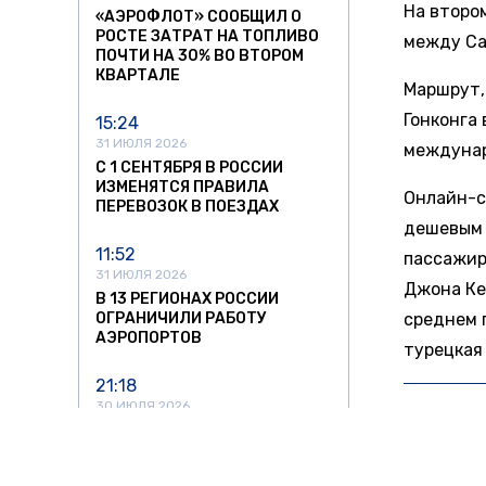
На второ
«АЭРОФЛОТ» СООБЩИЛ О
РОСТЕ ЗАТРАТ НА ТОПЛИВО
между Са
ПОЧТИ НА 30% ВО ВТОРОМ
КВАРТАЛЕ
Маршрут,
Гонконга
15:24
31 ИЮЛЯ 2026
междунар
С 1 СЕНТЯБРЯ В РОССИИ
ИЗМЕНЯТСЯ ПРАВИЛА
Онлайн-с
ПЕРЕВОЗОК В ПОЕЗДАХ
дешевым 
11:52
пассажир
31 ИЮЛЯ 2026
Джона Ке
В 13 РЕГИОНАХ РОССИИ
ОГРАНИЧИЛИ РАБОТУ
среднем 
АЭРОПОРТОВ
турецкая
21:18
30 ИЮЛЯ 2026
БОЛЬШЕ
НАЛОГОВАЯ НАЧАЛА
ПРОВЕРЯТЬ БЕЗРАБОТНЫХ
ВЛАДЕЛЬЦЕВ ДОРОГИХ АВТО