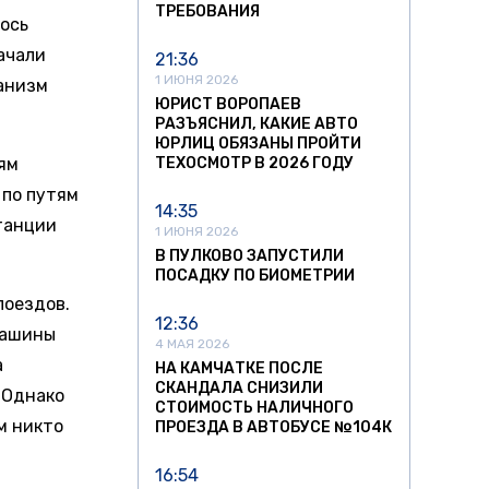
ТРЕБОВАНИЯ
лось
ачали
21:36
1 ИЮНЯ 2026
ханизм
ЮРИСТ ВОРОПАЕВ
РАЗЪЯСНИЛ, КАКИЕ АВТО
ЮРЛИЦ ОБЯЗАНЫ ПРОЙТИ
ям
ТЕХОСМОТР В 2026 ГОДУ
 по путям
14:35
станции
1 ИЮНЯ 2026
В ПУЛКОВО ЗАПУСТИЛИ
ПОСАДКУ ПО БИОМЕТРИИ
поездов.
12:36
машины
4 МАЯ 2026
а
НА КАМЧАТКЕ ПОСЛЕ
СКАНДАЛА СНИЗИЛИ
 Однако
СТОИМОСТЬ НАЛИЧНОГО
м никто
ПРОЕЗДА В АВТОБУСЕ №104К
16:54