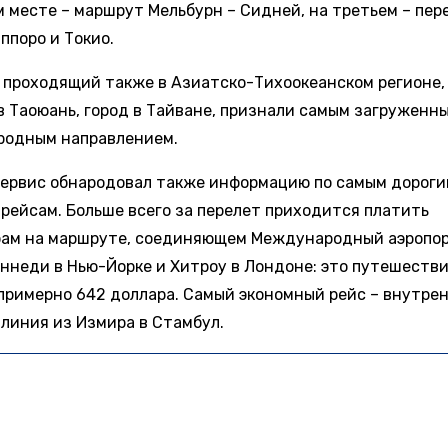
м месте – маршрут Мельбурн – Сидней, на третьем – пер
ппоро и Токио.
 проходящий также в Азиатско-Тихоокеанском регионе, 
 в Таоюань, город в Тайване, признали самым загруженн
одным направлением.
ервис обнародовал также информацию по самым дороги
рейсам. Больше всего за перелет приходится платить
ам на маршруте, соединяющем Международный аэропо
ннеди в Нью-Йорке и Хитроу в Лондоне: это путешестви
примерно 642 доллара. Самый экономный рейс – внутре
 линия из Измира в Стамбул.
 АКТУАЛЬНЫХ НОВОСТЕЙ И ЭКСКЛЮЗИВНЫХ ВИДЕО СМОТРИТЕ В Т
КАНАЛЕ "НОВОСТИ ТРАНСПОРТА".
ПРИСОЕДИНЯЙТЕСЬ!