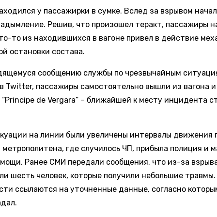
аходился у пассажирки в сумке. Вслед за взрывом нача
задымление. Решив, что произошел теракт, пассажиры н
Кто-то из находившихся в вагоне привел в действие ме
ой остановки состава.
дящемуся сообщению службы по чрезвычайным ситуаци
в Twitter, пассажиры самостоятельно вышли из вагона и
 “Principe de Vergara” – ближайшей к месту инцидента 
акуации на линии были увеличены интервалы движения 
у метрополитена, где случилось ЧП, прибыла полиция и 
омощи. Ранее СМИ передали сообщения, что из-за взрыв
ли шесть человек, которые получили небольшие травмы.
сти ссылаются на уточненные данные, согласно которы
адал.