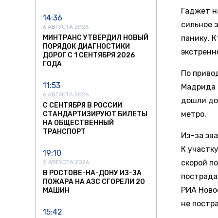
Гаджет н
14:36
сильное 
6 АВГУСТА 2026
МИНТРАНС УТВЕРДИЛ НОВЫЙ
панику. 
ПОРЯДОК ДИАГНОСТИКИ
экстренн
ДОРОГ С 1 СЕНТЯБРЯ 2026
ГОДА
По приво
11:53
Мадрида 
6 АВГУСТА 2026
дошли до
С СЕНТЯБРЯ В РОССИИ
метро.
СТАНДАРТИЗИРУЮТ БИЛЕТЫ
НА ОБЩЕСТВЕННЫЙ
ТРАНСПОРТ
Из-за эв
К участк
19:10
скорой п
5 АВГУСТА 2026
В РОСТОВЕ-НА-ДОНУ ИЗ-ЗА
пострада
ПОЖАРА НА АЗС СГОРЕЛИ 20
РИА Ново
МАШИН
не постр
15:42