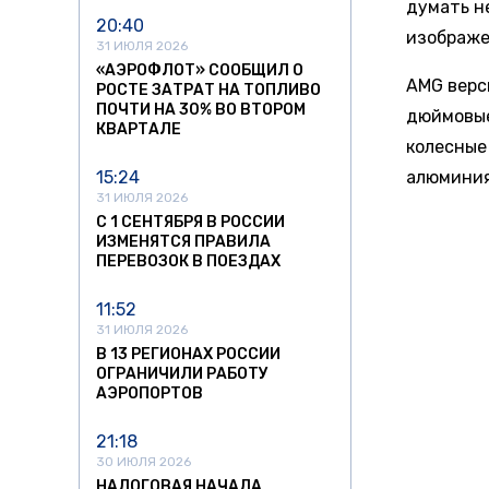
думать н
20:40
изображе
31 ИЮЛЯ 2026
«АЭРОФЛОТ» СООБЩИЛ О
AMG верс
РОСТЕ ЗАТРАТ НА ТОПЛИВО
ПОЧТИ НА 30% ВО ВТОРОМ
дюймовые
КВАРТАЛЕ
колесные 
15:24
алюминия
31 ИЮЛЯ 2026
С 1 СЕНТЯБРЯ В РОССИИ
ИЗМЕНЯТСЯ ПРАВИЛА
В дополн
ПЕРЕВОЗОК В ПОЕЗДАХ
на полну
11:52
лошади и
31 ИЮЛЯ 2026
В 13 РЕГИОНАХ РОССИИ
ОГРАНИЧИЛИ РАБОТУ
АЭРОПОРТОВ
В интерь
21:18
срезанно
30 ИЮЛЯ 2026
ковры AM
НАЛОГОВАЯ НАЧАЛА