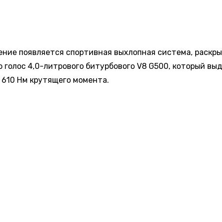
ехнических характеристик, их обнародования ждать дол
. В скором времени по этим данным будет больше конкр
дущее модели G65 находится под вопросом. Ходят слухи,
и V12 останутся только на моделях Maybach. Тем не мен
ески, вполне возможно появление G-Class с мощным би
овым двигателем, учитывая наличие в прошлом поколен
ера G650 Landaulet, объявленного как модель Mercedes-
 АКТУАЛЬНЫХ НОВОСТЕЙ И ЭКСКЛЮЗИВНЫХ ВИДЕО СМОТРИТЕ В Т
КАНАЛЕ "НОВОСТИ ТРАНСПОРТА".
ПРИСОЕДИНЯЙТЕСЬ!
ПОДПИСЫВАЙТЕСЬ НА НОВОСТИ ТРАНСПОРТА:
TELEGRAM
ДЗЕН