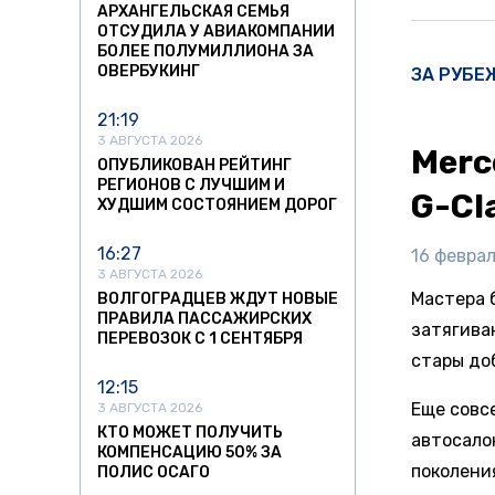
АРХАНГЕЛЬСКАЯ СЕМЬЯ
ОТСУДИЛА У АВИАКОМПАНИИ
БОЛЕЕ ПОЛУМИЛЛИОНА ЗА
ОВЕРБУКИНГ
ЗА РУБЕ
21:19
3 АВГУСТА 2026
Merc
ОПУБЛИКОВАН РЕЙТИНГ
РЕГИОНОВ С ЛУЧШИМ И
G-Cl
ХУДШИМ СОСТОЯНИЕМ ДОРОГ
16:27
16 феврал
3 АВГУСТА 2026
Мастера 
ВОЛГОГРАДЦЕВ ЖДУТ НОВЫЕ
ПРАВИЛА ПАССАЖИРСКИХ
затягиваю
ПЕРЕВОЗОК С 1 СЕНТЯБРЯ
стары доб
12:15
Еще совс
3 АВГУСТА 2026
КТО МОЖЕТ ПОЛУЧИТЬ
автосало
КОМПЕНСАЦИЮ 50% ЗА
поколени
ПОЛИС ОСАГО