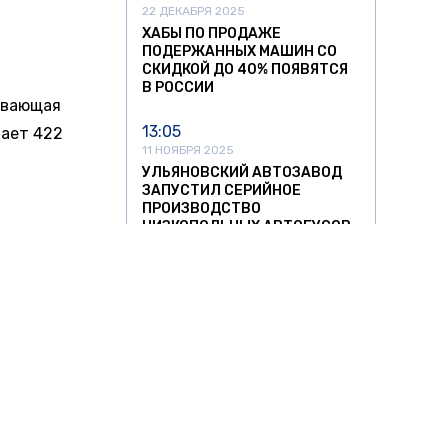
22 ДЕКАБРЯ 2025
ХАБЫ ПО ПРОДАЖЕ
ПОДЕРЖАННЫХ МАШИН СО
СКИДКОЙ ДО 40% ПОЯВЯТСЯ
го не
В РОССИИ
етики.
13:05
 что
11 НОЯБРЯ 2025
УЛЬЯНОВСКИЙ АВТОЗАВОД
ее,
ЗАПУСТИЛ СЕРИЙНОЕ
турбовым
ПРОИЗВОДСТВО
НИЗКОПОЛЬНЫХ АВТОБУСОВ
ии
Maybach.
12:37
11 НОЯБРЯ 2025
СПРОС НА АВТОМОБИЛИ ИЗ
ЕЛЕГРАМ
КИТАЯ РЕЗКО ПОШЕЛ НА
СПАД
11:42
11 НОЯБРЯ 2025
ЛИТОВСКИХ ПЕРЕВОЗЧИКОВ