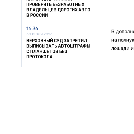
ПРОВЕРЯТЬ БЕЗРАБОТНЫХ
ВЛАДЕЛЬЦЕВ ДОРОГИХ АВТО
В РОССИИ
Что до т
16:36
придется
30 ИЮЛЯ 2026
ВЕРХОВНЫЙ СУД ЗАПРЕТИЛ
А вот бу
ВЫПИСЫВАТЬ АВТОШТРАФЫ
С ПЛАНШЕТОВ БЕЗ
двигател
ПРОТОКОЛА
теоретич
6,0-литр
12:47
30 ИЮЛЯ 2026
бестселл
С 1 СЕНТЯБРЯ В РОССИИ
ИЗМЕНЯТ РЕЖИМ РАБОТЫ И
ОТДЫХА ВОДИТЕЛЕЙ
БОЛЬШЕ
22:23
29 ИЮЛЯ 2026
С 1 АВГУСТА У ВОДИТЕЛЕЙ
НАЧНУТ ПРОВЕРЯТЬ
НАЛИЧИЕ БЛАНКА