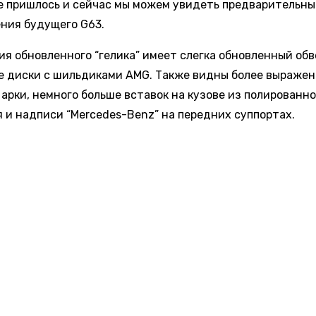
е пришлось и сейчас мы можем увидеть предварительны
ния будущего G63.
ия обновленного “гелика” имеет слегка обновленный обв
 диски с шильдиками AMG. Также видны более выраже
арки, немного больше вставок на кузове из полированно
 и надписи “Mercedes-Benz” на передних суппортах.
ение появляется спортивная выхлопная система, раскр
ю голос 4,0-литрового битурбового V8 G500, который вы
 610 Нм крутящего момента.
ере нового G63 также имеются изменения. Рулевое колес
й нижней частью, обшитое кожей Nappa, фирменные на
G, красные акценты в кожаной отделке и на ремнях безо