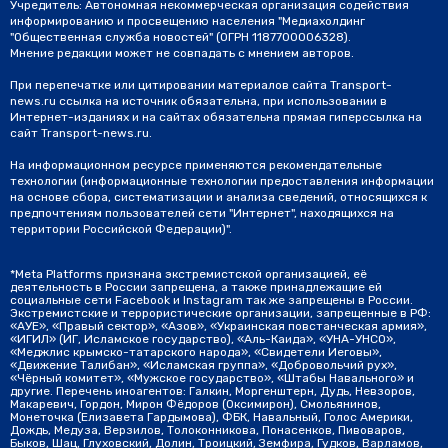
Учредитель: Автономная некоммерческая организация содействия
информированию и просвещению населения "Медиахолдинг
"Общественная служба новостей" (ОГРН 1187700006328).
Мнение редакции может не совпадать с мнением авторов.
При перепечатке или цитировании материалов сайта Transport-
news.ru ссылка на источник обязательна, при использовании в
Интернет-изданиях и на сайтах обязательна прямая гиперссылка на
сайт Transport-news.ru.
На информационном ресурсе применяются рекомендательные
технологии (информационные технологии предоставления информации
на основе сбора, систематизации и анализа сведений, относящихся к
предпочтениям пользователей сети "Интернет", находящихся на
территории Российской Федерации)".
*Meta Platforms признана экстремистской организацией, её
деятельность в России запрещена, а также принадлежащие ей
социальные сети Facebook и Instagram так же запрещены в России.
Экстремистские и террористические организации, запрещенные в РФ:
«АУЕ», «Правый сектор», «Азов», «Украинская повстанческая армия»,
«ИГИЛ» (ИГ, Исламское государство), «Аль-Каида», «УНА-УНСО»,
«Меджлис крымско-татарского народа», «Свидетели Иеговы»,
«Движение Талибан», «Исламская группа», «Добровольчий рух»,
«Чёрный комитет», «Мужское государство», «Штабы Навального» и
другие. Перечень иноагентов: Галкин, Моргенштерн, Дудь, Невзоров,
Макаревич, Гордон, Мирон Фёдоров (Оксимирон), Смольянинов,
Монеточка (Елизавета Гардымова), ФБК, Навальный, Голос Америки,
Дождь, Медуза, Верзилов, Толоконникова, Понасенков, Пивоваров,
Быков, Шац, Глуховский, Долин, Троицкий, Земфира, Гудков, Варламов,