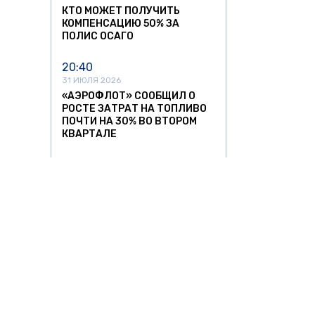
КТО МОЖЕТ ПОЛУЧИТЬ
КОМПЕНСАЦИЮ 50% ЗА
ПОЛИС ОСАГО
20:40
31 ИЮЛЯ 2026
«АЭРОФЛОТ» СООБЩИЛ О
РОСТЕ ЗАТРАТ НА ТОПЛИВО
ПОЧТИ НА 30% ВО ВТОРОМ
КВАРТАЛЕ
15:24
31 ИЮЛЯ 2026
С 1 СЕНТЯБРЯ В РОССИИ
ИЗМЕНЯТСЯ ПРАВИЛА
ПЕРЕВОЗОК В ПОЕЗДАХ
11:52
31 ИЮЛЯ 2026
В 13 РЕГИОНАХ РОССИИ
ОГРАНИЧИЛИ РАБОТУ
АЭРОПОРТОВ
АВТО