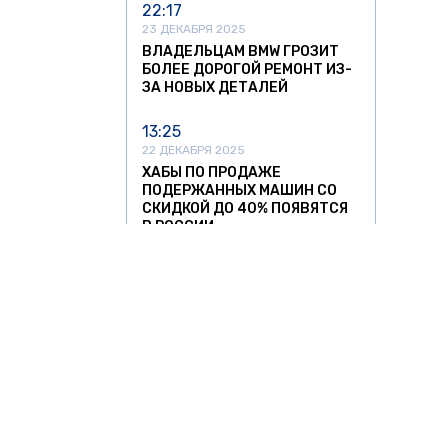
22:17
23 ДЕКАБРЯ 2025
ВЛАДЕЛЬЦАМ BMW ГРОЗИТ
БОЛЕЕ ДОРОГОЙ РЕМОНТ ИЗ-
ЗА НОВЫХ ДЕТАЛЕЙ
13:25
22 ДЕКАБРЯ 2025
ХАБЫ ПО ПРОДАЖЕ
ПОДЕРЖАННЫХ МАШИН СО
СКИДКОЙ ДО 40% ПОЯВЯТСЯ
В РОССИИ
13:05
11 НОЯБРЯ 2025
УЛЬЯНОВСКИЙ АВТОЗАВОД
ЗАПУСТИЛ СЕРИЙНОЕ
ПРОИЗВОДСТВО
НИЗКОПОЛЬНЫХ АВТОБУСОВ
12:37
11 НОЯБРЯ 2025
О ЗНАТЬ
ЗА РУБЕЖОМ