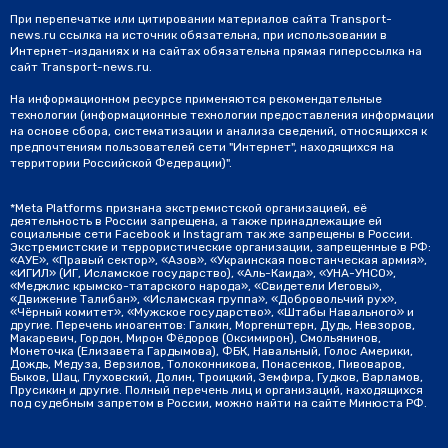
При перепечатке или цитировании материалов сайта Transport-
news.ru ссылка на источник обязательна, при использовании в
Интернет-изданиях и на сайтах обязательна прямая гиперссылка на
сайт Transport-news.ru.
На информационном ресурсе применяются рекомендательные
технологии (информационные технологии предоставления информации
на основе сбора, систематизации и анализа сведений, относящихся к
предпочтениям пользователей сети "Интернет", находящихся на
территории Российской Федерации)".
*Meta Platforms признана экстремистской организацией, её
деятельность в России запрещена, а также принадлежащие ей
социальные сети Facebook и Instagram так же запрещены в России.
Экстремистские и террористические организации, запрещенные в РФ:
«АУЕ», «Правый сектор», «Азов», «Украинская повстанческая армия»,
«ИГИЛ» (ИГ, Исламское государство), «Аль-Каида», «УНА-УНСО»,
«Меджлис крымско-татарского народа», «Свидетели Иеговы»,
«Движение Талибан», «Исламская группа», «Добровольчий рух»,
«Чёрный комитет», «Мужское государство», «Штабы Навального» и
другие. Перечень иноагентов: Галкин, Моргенштерн, Дудь, Невзоров,
Макаревич, Гордон, Мирон Фёдоров (Оксимирон), Смольянинов,
Монеточка (Елизавета Гардымова), ФБК, Навальный, Голос Америки,
Дождь, Медуза, Верзилов, Толоконникова, Понасенков, Пивоваров,
Быков, Шац, Глуховский, Долин, Троицкий, Земфира, Гудков, Варламов,
Прусикин и другие. Полный перечень лиц и организаций, находящихся
под судебным запретом в России, можно найти на сайте Минюста РФ.