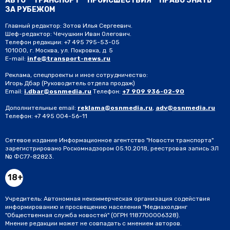
АВТО
ТРАНСПОРТ
ПРОИСШЕСТВИЯ
ПРАВО ЗНАТЬ
ЗА РУБЕЖОМ
Главный редактор: Зотов Илья Сергеевич.
Шеф-редактор: Чечушкин Иван Олегович.
Телефон редакции: +7 495 795-53-05
101000, г. Москва, ул. Покровка, д. 5
E-mail:
info@transport-news.ru
Реклама, спецпроекты и иное сотрудничество:
Игорь Дбар
(Руководитель отдела продаж)
Email:
i.dbar@osnmedia.ru
Телефон:
+7 909 936-02-90
Дополнительные email:
reklama@osnmedia.ru
,
adv@osnmedia.ru
Телефон:
+7 495 004-56-11
Сетевое издание Информационное агентство "Новости транспорта"
зарегистрировано Роскомнадзором 05.10.2018, реестровая запись ЭЛ
№ ФС77-82823.
18+
Учредитель: Автономная некоммерческая организация содействия
информированию и просвещению населения "Медиахолдинг
"Общественная служба новостей" (ОГРН 1187700006328).
Мнение редакции может не совпадать с мнением авторов.