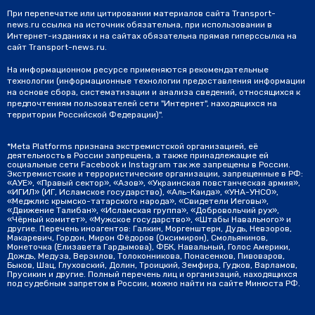
При перепечатке или цитировании материалов сайта Transport-
news.ru ссылка на источник обязательна, при использовании в
Интернет-изданиях и на сайтах обязательна прямая гиперссылка на
сайт Transport-news.ru.
На информационном ресурсе применяются рекомендательные
технологии (информационные технологии предоставления информации
на основе сбора, систематизации и анализа сведений, относящихся к
предпочтениям пользователей сети "Интернет", находящихся на
территории Российской Федерации)".
*Meta Platforms признана экстремистской организацией, её
деятельность в России запрещена, а также принадлежащие ей
социальные сети Facebook и Instagram так же запрещены в России.
Экстремистские и террористические организации, запрещенные в РФ:
«АУЕ», «Правый сектор», «Азов», «Украинская повстанческая армия»,
«ИГИЛ» (ИГ, Исламское государство), «Аль-Каида», «УНА-УНСО»,
«Меджлис крымско-татарского народа», «Свидетели Иеговы»,
«Движение Талибан», «Исламская группа», «Добровольчий рух»,
«Чёрный комитет», «Мужское государство», «Штабы Навального» и
другие. Перечень иноагентов: Галкин, Моргенштерн, Дудь, Невзоров,
Макаревич, Гордон, Мирон Фёдоров (Оксимирон), Смольянинов,
Монеточка (Елизавета Гардымова), ФБК, Навальный, Голос Америки,
Дождь, Медуза, Верзилов, Толоконникова, Понасенков, Пивоваров,
Быков, Шац, Глуховский, Долин, Троицкий, Земфира, Гудков, Варламов,
Прусикин и другие. Полный перечень лиц и организаций, находящихся
под судебным запретом в России, можно найти на сайте Минюста РФ.