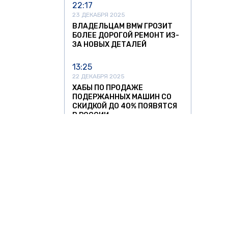
22:17
23 ДЕКАБРЯ 2025
ВЛАДЕЛЬЦАМ BMW ГРОЗИТ
БОЛЕЕ ДОРОГОЙ РЕМОНТ ИЗ-
ЗА НОВЫХ ДЕТАЛЕЙ
13:25
22 ДЕКАБРЯ 2025
ХАБЫ ПО ПРОДАЖЕ
ПОДЕРЖАННЫХ МАШИН СО
СКИДКОЙ ДО 40% ПОЯВЯТСЯ
В РОССИИ
13:05
11 НОЯБРЯ 2025
УЛЬЯНОВСКИЙ АВТОЗАВОД
ЗАПУСТИЛ СЕРИЙНОЕ
ПРОИЗВОДСТВО
НИЗКОПОЛЬНЫХ АВТОБУСОВ
12:37
11 НОЯБРЯ 2025
О ЗНАТЬ
ЗА РУБЕЖОМ