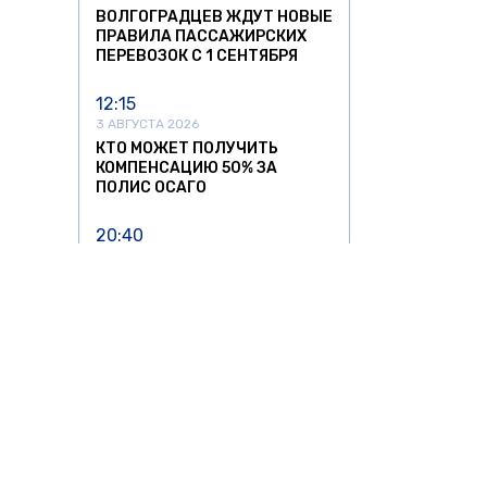
ВОЛГОГРАДЦЕВ ЖДУТ НОВЫЕ
ПРАВИЛА ПАССАЖИРСКИХ
ПЕРЕВОЗОК С 1 СЕНТЯБРЯ
12:15
3 АВГУСТА 2026
КТО МОЖЕТ ПОЛУЧИТЬ
КОМПЕНСАЦИЮ 50% ЗА
ПОЛИС ОСАГО
20:40
31 ИЮЛЯ 2026
«АЭРОФЛОТ» СООБЩИЛ О
РОСТЕ ЗАТРАТ НА ТОПЛИВО
ПОЧТИ НА 30% ВО ВТОРОМ
КВАРТАЛЕ
15:24
31 ИЮЛЯ 2026
С 1 СЕНТЯБРЯ В РОССИИ
ИЗМЕНЯТСЯ ПРАВИЛА
ПЕРЕВОЗОК В ПОЕЗДАХ
АВТО