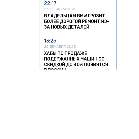
22:17
23 ДЕКАБРЯ 2025
ВЛАДЕЛЬЦАМ BMW ГРОЗИТ
БОЛЕЕ ДОРОГОЙ РЕМОНТ ИЗ-
ЗА НОВЫХ ДЕТАЛЕЙ
13:25
22 ДЕКАБРЯ 2025
ХАБЫ ПО ПРОДАЖЕ
ПОДЕРЖАННЫХ МАШИН СО
СКИДКОЙ ДО 40% ПОЯВЯТСЯ
В РОССИИ
13:05
11 НОЯБРЯ 2025
УЛЬЯНОВСКИЙ АВТОЗАВОД
ЗАПУСТИЛ СЕРИЙНОЕ
ПРОИЗВОДСТВО
НИЗКОПОЛЬНЫХ АВТОБУСОВ
12:37
11 НОЯБРЯ 2025
О ЗНАТЬ
ЗА РУБЕЖОМ