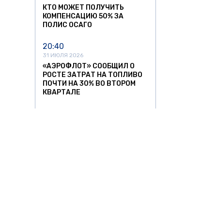
КТО МОЖЕТ ПОЛУЧИТЬ
КОМПЕНСАЦИЮ 50% ЗА
ПОЛИС ОСАГО
20:40
31 ИЮЛЯ 2026
«АЭРОФЛОТ» СООБЩИЛ О
РОСТЕ ЗАТРАТ НА ТОПЛИВО
ПОЧТИ НА 30% ВО ВТОРОМ
КВАРТАЛЕ
15:24
31 ИЮЛЯ 2026
С 1 СЕНТЯБРЯ В РОССИИ
ИЗМЕНЯТСЯ ПРАВИЛА
ПЕРЕВОЗОК В ПОЕЗДАХ
11:52
31 ИЮЛЯ 2026
В 13 РЕГИОНАХ РОССИИ
ОГРАНИЧИЛИ РАБОТУ
АЭРОПОРТОВ
АВТО