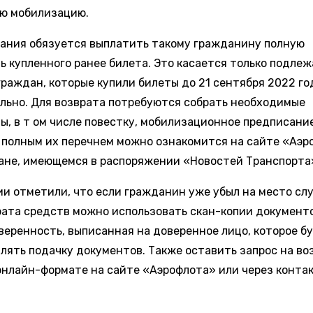
ю мобилизацию.
ания обязуется выплатить такому гражданину полную
ь купленного ранее билета. Это касается только подле
граждан, которые купили билеты до 21 сентября 2022 го
льно. Для возврата потребуются собрать необходимые
ы, в т ом числе повестку, мобилизационное предписание
С полным их перечнем можно ознакомится на сайте «Аэр
кане, имеющемся в распоряжении «Новостей Транспорта
ии отметили, что если гражданин уже убыл на место сл
рата средств можно использовать скан-копии документо
веренность, выписанная на доверенное лицо, которое б
лять подачку документов. Также оставить запрос на во
онлайн-формате на сайте «Аэрофлота» или через конта