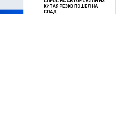
СПРОС НА АВТОМОБИЛИ ИЗ
КИТАЯ РЕЗКО ПОШЕЛ НА
СПАД
будет
11:42
страны.
11 НОЯБРЯ 2025
ЛИТОВСКИХ ПЕРЕВОЗЧИКОВ
ЖДУТ УБЫТКИ ДО €10,5 МЛН
 Согласно
ИЗ-ЗА ПРОСТОЯ ФУР НА
в
ГРАНИЦЕ
22:58
10 НОЯБРЯ 2025
ы не
ШТРАФЫ ЗА ПРОЕЗД МИМО
ОСТАНОВОК В ПЕТЕРБУРГЕ
МОГУТ ВЫРАСТИ В 10 РАЗ
16:56
10 НОЯБРЯ 2025
НА ПЕРЕГОНЕ ПОД
ЕЛЕГРАМ
ЯРОСЛАВЛЕМ ОСТАНОВИЛСЯ
ПАССАЖИРСКИЙ ПОЕЗД