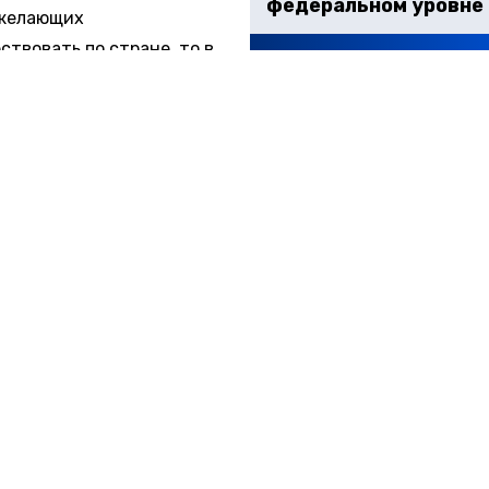
федеральном уровне
 желающих
ствовать по стране, то в
м удовлетворить запросы жителей Санкт-Петербурга 
но сложно. Аналогичная ситуация и в других регионах 
й проблемой является уход с работы гидов и водителей.
более 70% этих работников не собираются возвращаться 
ескую сферу.
овости Транспорта»
писали
о том, что экономика стран
я с большой индексацией тарифов РЖД.
рфлот
мобилизация
 АКТУАЛЬНЫХ НОВОСТЕЙ И ЭКСКЛЮЗИВНЫХ ВИДЕО СМОТРИТЕ В Т
КАНАЛЕ "НОВОСТИ ТРАНСПОРТА".
ПРИСОЕДИНЯЙТЕСЬ!