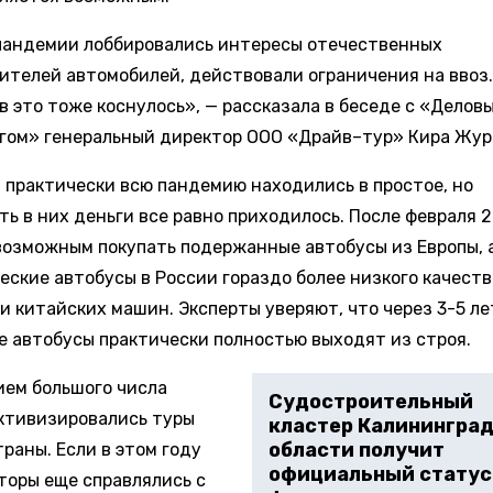
пандемии лоббировались интересы отечественных
ителей автомобилей, действовали ограничения на ввоз.
в это тоже коснулось», — рассказала в беседе с «Делов
гом» генеральный директор ООО «Драйв–тур» Кира Жур
 практически всю пандемию находились в простое, но
ть в них деньги все равно приходилось. После февраля 
возможным покупать подержанные автобусы из Европы, 
еские автобусы в России гораздо более низкого качеств
и китайских машин. Эксперты уверяют, что через 3-5 ле
е автобусы практически полностью выходят из строя.
ием большого числа
Судостроительный
активизировались туры
кластер Калинингра
области получит
раны. Если в этом году
официальный статус
торы еще справлялись с