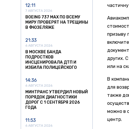
12:11
частичну
7 АВГУСТА 2026
BOEING 737 MAX ПО ВСЕМУ
Авиакомп
МИРУ ПРОВЕРЯТ НА ТРЕЩИНЫ
стоимост
В ФЮЗЕЛЯЖЕ
призыву 
21:33
включите
6 АВГУСТА 2026
документ
В МОСКВЕ БАНДА
ПОДРОСТКОВ
других. 
ИНСЦЕНИРОВАЛА ДТП И
или на с
ИЗБИЛА ПОЛИЦЕЙСКОГО
В компан
14:36
6 АВГУСТА 2026
для возв
МИНТРАНС УТВЕРДИЛ НОВЫЙ
также до
ПОРЯДОК ДИАГНОСТИКИ
ДОРОГ С 1 СЕНТЯБРЯ 2026
осуществ
ГОДА
можно в 
центр.
11:53
6 АВГУСТА 2026