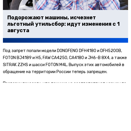
Подорожают машины, исчезнет
льготный утильсбор: идут изменения с 1
августа
Под запрет попали модели DONGFENG DFH4180 и DFH5200B,
FOTON BJ4189 и H5, FAW CA4250, CA4180 и JH6-B 8X4, а также
SITRAK ZZHS и шасси FOTON M4L. Выпуск этих автомобилей в
обращение на территории России теперь запрещен.
Проверки показали, что техника не соответствует нормам по
эффективности тормозной системы, уровню шума,
маркировке органов управления и оснащению системой
экстренного вызова. Также обнаружены нарушения в
документации, касающейся электромагнитной
совместимости, креплений ремней безопасности, защиты от
несанкционированного доступа и экологических стандартов.