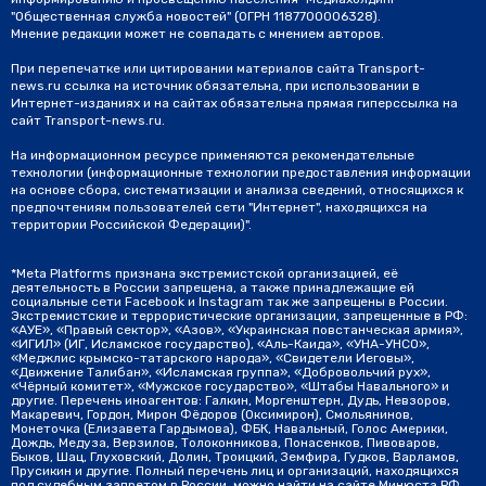
"Общественная служба новостей" (ОГРН 1187700006328).
Мнение редакции может не совпадать с мнением авторов.
При перепечатке или цитировании материалов сайта Transport-
news.ru ссылка на источник обязательна, при использовании в
Интернет-изданиях и на сайтах обязательна прямая гиперссылка на
сайт Transport-news.ru.
На информационном ресурсе применяются рекомендательные
технологии (информационные технологии предоставления информации
на основе сбора, систематизации и анализа сведений, относящихся к
предпочтениям пользователей сети "Интернет", находящихся на
территории Российской Федерации)".
*Meta Platforms признана экстремистской организацией, её
деятельность в России запрещена, а также принадлежащие ей
социальные сети Facebook и Instagram так же запрещены в России.
Экстремистские и террористические организации, запрещенные в РФ:
«АУЕ», «Правый сектор», «Азов», «Украинская повстанческая армия»,
«ИГИЛ» (ИГ, Исламское государство), «Аль-Каида», «УНА-УНСО»,
«Меджлис крымско-татарского народа», «Свидетели Иеговы»,
«Движение Талибан», «Исламская группа», «Добровольчий рух»,
«Чёрный комитет», «Мужское государство», «Штабы Навального» и
другие. Перечень иноагентов: Галкин, Моргенштерн, Дудь, Невзоров,
Макаревич, Гордон, Мирон Фёдоров (Оксимирон), Смольянинов,
Монеточка (Елизавета Гардымова), ФБК, Навальный, Голос Америки,
Дождь, Медуза, Верзилов, Толоконникова, Понасенков, Пивоваров,
Быков, Шац, Глуховский, Долин, Троицкий, Земфира, Гудков, Варламов,
Прусикин и другие. Полный перечень лиц и организаций, находящихся
под судебным запретом в России, можно найти на сайте Минюста РФ.