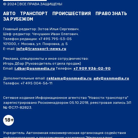
© 2024 | ВСЕ ПРАВА ЗАЩИЩЕНЫ
АВТО
ТРАНСПОРТ
ПРОИСШЕСТВИЯ
ПРАВО ЗНАТЬ
ЗА РУБЕЖОМ
Главный редактор: Зотов Илья Сергеевич.
Шеф-редактор: Чечушкин Иван Олегович.
Телефон редакции: +7 495 795-53-05
101000, г. Москва, ул. Покровка, д. 5
E-mail:
info@transport-news.ru
Реклама, спецпроекты и иное сотрудничество:
Игорь Дбар
(Руководитель отдела продаж)
Email:
i.dbar@osnmedia.ru
Телефон:
+7 909 936-02-90
Дополнительные email:
reklama@osnmedia.ru
,
adv@osnmedia.ru
Телефон:
+7 495 004-56-11
Сетевое издание Информационное агентство "Новости транспорта"
зарегистрировано Роскомнадзором 05.10.2018, реестровая запись ЭЛ
№ ФС77-82823.
18+
Учредитель: Автономная некоммерческая организация содействия
информированию и просвещению населения "Медиахолдинг