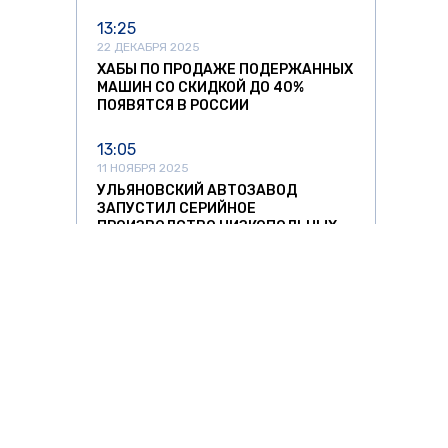
13:25
22 ДЕКАБРЯ 2025
ХАБЫ ПО ПРОДАЖЕ ПОДЕРЖАННЫХ
МАШИН СО СКИДКОЙ ДО 40%
ПОЯВЯТСЯ В РОССИИ
13:05
11 НОЯБРЯ 2025
УЛЬЯНОВСКИЙ АВТОЗАВОД
ЗАПУСТИЛ СЕРИЙНОЕ
ПРОИЗВОДСТВО НИЗКОПОЛЬНЫХ
АВТОБУСОВ
12:37
11 НОЯБРЯ 2025
СПРОС НА АВТОМОБИЛИ ИЗ КИТАЯ
РЕЗКО ПОШЕЛ НА СПАД
11:42
11 НОЯБРЯ 2025
ЛИТОВСКИХ ПЕРЕВОЗЧИКОВ ЖДУТ
О ЗНАТЬ
ЗА РУБЕЖОМ