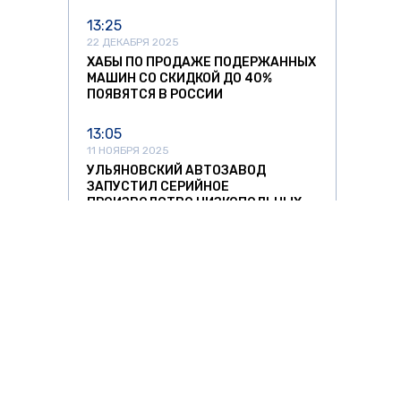
13:25
22 ДЕКАБРЯ 2025
ХАБЫ ПО ПРОДАЖЕ ПОДЕРЖАННЫХ
МАШИН СО СКИДКОЙ ДО 40%
ПОЯВЯТСЯ В РОССИИ
13:05
11 НОЯБРЯ 2025
УЛЬЯНОВСКИЙ АВТОЗАВОД
ЗАПУСТИЛ СЕРИЙНОЕ
ПРОИЗВОДСТВО НИЗКОПОЛЬНЫХ
АВТОБУСОВ
12:37
11 НОЯБРЯ 2025
СПРОС НА АВТОМОБИЛИ ИЗ КИТАЯ
РЕЗКО ПОШЕЛ НА СПАД
11:42
11 НОЯБРЯ 2025
ЛИТОВСКИХ ПЕРЕВОЗЧИКОВ ЖДУТ
О ЗНАТЬ
ЗА РУБЕЖОМ