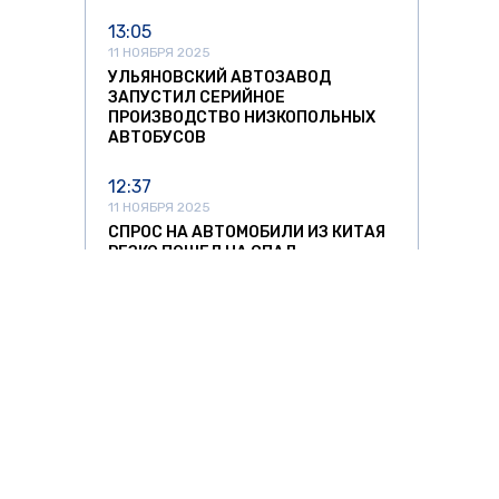
13:05
11 НОЯБРЯ 2025
УЛЬЯНОВСКИЙ АВТОЗАВОД
ЗАПУСТИЛ СЕРИЙНОЕ
ПРОИЗВОДСТВО НИЗКОПОЛЬНЫХ
АВТОБУСОВ
12:37
11 НОЯБРЯ 2025
СПРОС НА АВТОМОБИЛИ ИЗ КИТАЯ
РЕЗКО ПОШЕЛ НА СПАД
11:42
11 НОЯБРЯ 2025
ЛИТОВСКИХ ПЕРЕВОЗЧИКОВ ЖДУТ
УБЫТКИ ДО €10,5 МЛН ИЗ-ЗА
ПРОСТОЯ ФУР НА ГРАНИЦЕ
22:58
10 НОЯБРЯ 2025
ШТРАФЫ ЗА ПРОЕЗД МИМО
О ЗНАТЬ
ЗА РУБЕЖОМ