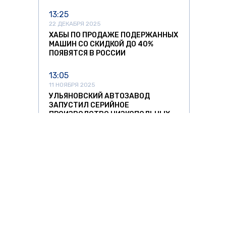
13:25
22 ДЕКАБРЯ 2025
ХАБЫ ПО ПРОДАЖЕ ПОДЕРЖАННЫХ
МАШИН СО СКИДКОЙ ДО 40%
ПОЯВЯТСЯ В РОССИИ
13:05
11 НОЯБРЯ 2025
УЛЬЯНОВСКИЙ АВТОЗАВОД
ЗАПУСТИЛ СЕРИЙНОЕ
ПРОИЗВОДСТВО НИЗКОПОЛЬНЫХ
АВТОБУСОВ
12:37
11 НОЯБРЯ 2025
СПРОС НА АВТОМОБИЛИ ИЗ КИТАЯ
РЕЗКО ПОШЕЛ НА СПАД
11:42
11 НОЯБРЯ 2025
ЛИТОВСКИХ ПЕРЕВОЗЧИКОВ ЖДУТ
О ЗНАТЬ
ЗА РУБЕЖОМ