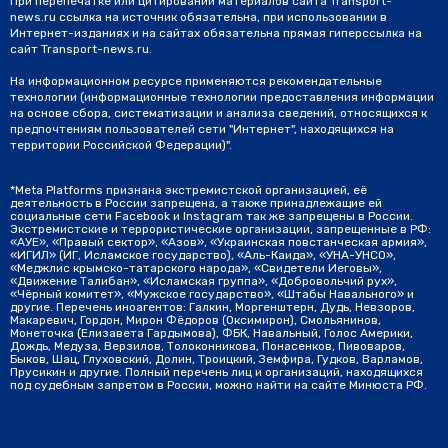
При перепечатке или цитировании материалов сайта Transport-
news.ru ссылка на источник обязательна, при использовании в
Интернет-изданиях и на сайтах обязательна прямая гиперссылка на
сайт Transport-news.ru.
На информационном ресурсе применяются рекомендательные
технологии (информационные технологии предоставления информации
на основе сбора, систематизации и анализа сведений, относящихся к
предпочтениям пользователей сети "Интернет", находящихся на
территории Российской Федерации)".
*Meta Platforms признана экстремистской организацией, её
деятельность в России запрещена, а также принадлежащие ей
социальные сети Facebook и Instagram так же запрещены в России.
Экстремистские и террористические организации, запрещенные в РФ:
«АУЕ», «Правый сектор», «Азов», «Украинская повстанческая армия»,
«ИГИЛ» (ИГ, Исламское государство), «Аль-Каида», «УНА-УНСО»,
«Меджлис крымско-татарского народа», «Свидетели Иеговы»,
«Движение Талибан», «Исламская группа», «Добровольчий рух»,
«Чёрный комитет», «Мужское государство», «Штабы Навального» и
другие. Перечень иноагентов: Галкин, Моргенштерн, Дудь, Невзоров,
Макаревич, Гордон, Мирон Фёдоров (Оксимирон), Смольянинов,
Монеточка (Елизавета Гардымова), ФБК, Навальный, Голос Америки,
Дождь, Медуза, Верзилов, Толоконникова, Понасенков, Пивоваров,
Быков, Шац, Глуховский, Долин, Троицкий, Земфира, Гудков, Варламов,
Прусикин и другие. Полный перечень лиц и организаций, находящихся
под судебным запретом в России, можно найти на сайте Минюста РФ.