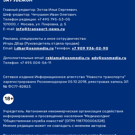
ЗА РУБЕЖОМ
Главный редактор: Зотов Илья Сергеевич.
Шеф-редактор: Чечушкин Иван Олегович.
Телефон редакции: +7 495 795-53-05
101000, г. Москва, ул. Покровка, д. 5
E-mail:
info@transport-news.ru
Реклама, спецпроекты и иное сотрудничество:
Игорь Дбар
(Руководитель отдела продаж)
Email:
i.dbar@osnmedia.ru
Телефон:
+7 909 936-02-90
Дополнительные email:
reklama@osnmedia.ru
,
adv@osnmedia.ru
Телефон:
+7 495 004-56-11
Сетевое издание Информационное агентство "Новости транспорта"
зарегистрировано Роскомнадзором 05.10.2018, реестровая запись ЭЛ
№ ФС77-82823.
18+
Учредитель: Автономная некоммерческая организация содействия
информированию и просвещению населения "Медиахолдинг
"Общественная служба новостей" (ОГРН 1187700006328).
Мнение редакции может не совпадать с мнением авторов.