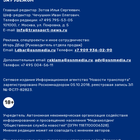
ЗА РУБЕЖОМ
Главный редактор: Зотов Илья Сергеевич.
Шеф-редактор: Чечушкин Иван Олегович.
Телефон редакции: +7 495 795-53-05
101000, г. Москва, ул. Покровка, д. 5
E-mail:
info@transport-news.ru
Реклама, спецпроекты и иное сотрудничество:
Игорь Дбар
(Руководитель отдела продаж)
Email:
i.dbar@osnmedia.ru
Телефон:
+7 909 936-02-90
Дополнительные email:
reklama@osnmedia.ru
,
adv@osnmedia.ru
Телефон:
+7 495 004-56-11
Сетевое издание Информационное агентство "Новости транспорта"
зарегистрировано Роскомнадзором 05.10.2018, реестровая запись ЭЛ
№ ФС77-82823.
18+
Учредитель: Автономная некоммерческая организация содействия
информированию и просвещению населения "Медиахолдинг
"Общественная служба новостей" (ОГРН 1187700006328).
Мнение редакции может не совпадать с мнением авторов.