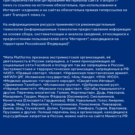
При перепечатке или цитировании материалов сайта Transport-
news.ru ссылка на источник обязательна, при использовании в
Интернет-изданиях и на сайтах обязательна прямая гиперссылка на
сайт Transport-news.ru.
На информационном ресурсе применяются рекомендательные
технологии (информационные технологии предоставления информации
на основе сбора, систематизации и анализа сведений, относящихся к
предпочтениям пользователей сети "Интернет", находящихся на
территории Российской Федерации)".
*Meta Platforms признана экстремистской организацией, её
деятельность в России запрещена, а также принадлежащие ей
социальные сети Facebook и Instagram так же запрещены в России.
Экстремистские и террористические организации, запрещенные в РФ:
«АУЕ», «Правый сектор», «Азов», «Украинская повстанческая армия»,
«ИГИЛ» (ИГ, Исламское государство), «Аль-Каида», «УНА-УНСО»,
«Меджлис крымско-татарского народа», «Свидетели Иеговы»,
«Движение Талибан», «Исламская группа», «Добровольчий рух»,
«Чёрный комитет», «Мужское государство», «Штабы Навального» и
другие. Перечень иноагентов: Галкин, Моргенштерн, Дудь, Невзоров,
Макаревич, Гордон, Мирон Фёдоров (Оксимирон), Смольянинов,
Монеточка (Елизавета Гардымова), ФБК, Навальный, Голос Америки,
Дождь, Медуза, Верзилов, Толоконникова, Понасенков, Пивоваров,
Быков, Шац, Глуховский, Долин, Троицкий, Земфира, Гудков, Варламов,
Прусикин и другие. Полный перечень лиц и организаций, находящихся
под судебным запретом в России, можно найти на сайте Минюста РФ.