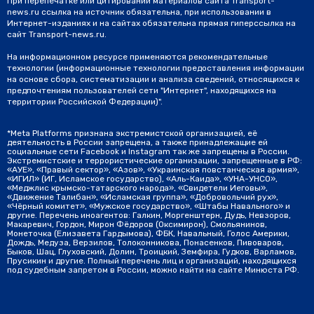
При перепечатке или цитировании материалов сайта Transport-
news.ru ссылка на источник обязательна, при использовании в
Интернет-изданиях и на сайтах обязательна прямая гиперссылка на
сайт Transport-news.ru.
На информационном ресурсе применяются рекомендательные
технологии (информационные технологии предоставления информации
на основе сбора, систематизации и анализа сведений, относящихся к
предпочтениям пользователей сети "Интернет", находящихся на
территории Российской Федерации)".
*Meta Platforms признана экстремистской организацией, её
деятельность в России запрещена, а также принадлежащие ей
социальные сети Facebook и Instagram так же запрещены в России.
Экстремистские и террористические организации, запрещенные в РФ:
«АУЕ», «Правый сектор», «Азов», «Украинская повстанческая армия»,
«ИГИЛ» (ИГ, Исламское государство), «Аль-Каида», «УНА-УНСО»,
«Меджлис крымско-татарского народа», «Свидетели Иеговы»,
«Движение Талибан», «Исламская группа», «Добровольчий рух»,
«Чёрный комитет», «Мужское государство», «Штабы Навального» и
другие. Перечень иноагентов: Галкин, Моргенштерн, Дудь, Невзоров,
Макаревич, Гордон, Мирон Фёдоров (Оксимирон), Смольянинов,
Монеточка (Елизавета Гардымова), ФБК, Навальный, Голос Америки,
Дождь, Медуза, Верзилов, Толоконникова, Понасенков, Пивоваров,
Быков, Шац, Глуховский, Долин, Троицкий, Земфира, Гудков, Варламов,
Прусикин и другие. Полный перечень лиц и организаций, находящихся
под судебным запретом в России, можно найти на сайте Минюста РФ.