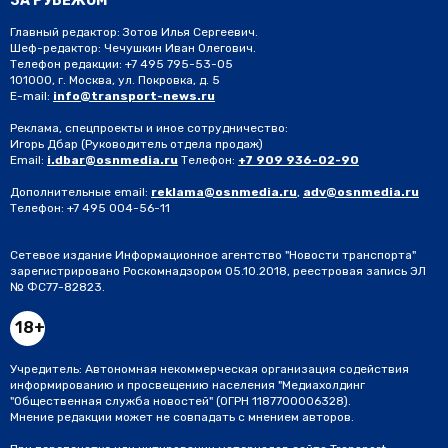
ЗА РУБЕЖОМ
Главный редактор: Зотов Илья Сергеевич.
Шеф-редактор: Чечушкин Иван Олегович.
Телефон редакции: +7 495 795-53-05
101000, г. Москва, ул. Покровка, д. 5
E-mail:
info@transport-news.ru
Реклама, спецпроекты и иное сотрудничество:
Игорь Дбар
(Руководитель отдела продаж)
Email:
i.dbar@osnmedia.ru
Телефон:
+7 909 936-02-90
Дополнительные email:
reklama@osnmedia.ru
,
adv@osnmedia.ru
Телефон:
+7 495 004-56-11
Сетевое издание Информационное агентство "Новости транспорта"
зарегистрировано Роскомнадзором 05.10.2018, реестровая запись ЭЛ
№ ФС77-82823.
18+
Учредитель: Автономная некоммерческая организация содействия
информированию и просвещению населения "Медиахолдинг
"Общественная служба новостей" (ОГРН 1187700006328).
Мнение редакции может не совпадать с мнением авторов.