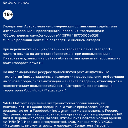
№ ФС77-82823.
18+
Учредитель: Автономная некоммерческая организация содействия
информированию и просвещению населения "Медиахолдинг
"Общественная служба новостей" (ОГРН 1187700006328).
Мнение редакции может не совпадать с мнением авторов.
При перепечатке или цитировании материалов сайта Transport-
news.ru ссылка на источник обязательна, при использовании в
Интернет-изданиях и на сайтах обязательна прямая гиперссылка на
сайт Transport-news.ru.
На информационном ресурсе применяются рекомендательные
технологии (информационные технологии предоставления информации
на основе сбора, систематизации и анализа сведений, относящихся к
предпочтениям пользователей сети "Интернет", находящихся на
территории Российской Федерации)".
*Meta Platforms признана экстремистской организацией, её
деятельность в России запрещена, а также принадлежащие ей
социальные сети Facebook и Instagram так же запрещены в России.
Экстремистские и террористические организации, запрещенные в РФ:
«АУЕ», «Правый сектор», «Азов», «Украинская повстанческая армия»,
«ИГИЛ» (ИГ, Исламское государство), «Аль-Каида», «УНА-УНСО»,
«Меджлис крымско-татарского народа», «Свидетели Иеговы»,