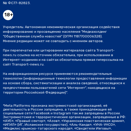
№ ФС77-82823.
18+
Учредитель: Автономная некоммерческая организация содействия
информированию и просвещению населения "Медиахолдинг
"Общественная служба новостей" (ОГРН 1187700006328).
Мнение редакции может не совпадать с мнением авторов.
При перепечатке или цитировании материалов сайта Transport-
news.ru ссылка на источник обязательна, при использовании в
Интернет-изданиях и на сайтах обязательна прямая гиперссылка на
сайт Transport-news.ru.
На информационном ресурсе применяются рекомендательные
технологии (информационные технологии предоставления информации
на основе сбора, систематизации и анализа сведений, относящихся к
предпочтениям пользователей сети "Интернет", находящихся на
территории Российской Федерации)".
*Meta Platforms признана экстремистской организацией, её
деятельность в России запрещена, а также принадлежащие ей
социальные сети Facebook и Instagram так же запрещены в России.
Экстремистские и террористические организации, запрещенные в РФ:
«АУЕ», «Правый сектор», «Азов», «Украинская повстанческая армия»,
«ИГИЛ» (ИГ, Исламское государство), «Аль-Каида», «УНА-УНСО»,
«Меджлис крымско-татарского народа», «Свидетели Иеговы»,