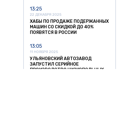
13:25
22 ДЕКАБРЯ 2025
ХАБЫ ПО ПРОДАЖЕ ПОДЕРЖАННЫХ
МАШИН СО СКИДКОЙ ДО 40%
ПОЯВЯТСЯ В РОССИИ
13:05
11 НОЯБРЯ 2025
УЛЬЯНОВСКИЙ АВТОЗАВОД
ЗАПУСТИЛ СЕРИЙНОЕ
ПРОИЗВОДСТВО НИЗКОПОЛЬНЫХ
АВТОБУСОВ
12:37
11 НОЯБРЯ 2025
СПРОС НА АВТОМОБИЛИ ИЗ КИТАЯ
РЕЗКО ПОШЕЛ НА СПАД
11:42
11 НОЯБРЯ 2025
ЛИТОВСКИХ ПЕРЕВОЗЧИКОВ ЖДУТ
О ЗНАТЬ
ЗА РУБЕЖОМ