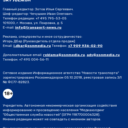
ЗА РУБЕЖОМ
Главный редактор: Зотов Илья Сергеевич.
Шеф-редактор: Чечушкин Иван Олегович.
Телефон редакции: +7 495 795-53-05
101000, г. Москва, ул. Покровка, д. 5
E-mail:
info@transport-news.ru
Реклама, спецпроекты и иное сотрудничество:
Игорь Дбар
(Руководитель отдела продаж)
Email:
i.dbar@osnmedia.ru
Телефон:
+7 909 936-02-90
Дополнительные email:
reklama@osnmedia.ru
,
adv@osnmedia.ru
Телефон:
+7 495 004-56-11
Сетевое издание Информационное агентство "Новости транспорта"
зарегистрировано Роскомнадзором 05.10.2018, реестровая запись ЭЛ
№ ФС77-82823.
18+
Учредитель: Автономная некоммерческая организация содействия
информированию и просвещению населения "Медиахолдинг
"Общественная служба новостей" (ОГРН 1187700006328).
Мнение редакции может не совпадать с мнением авторов.