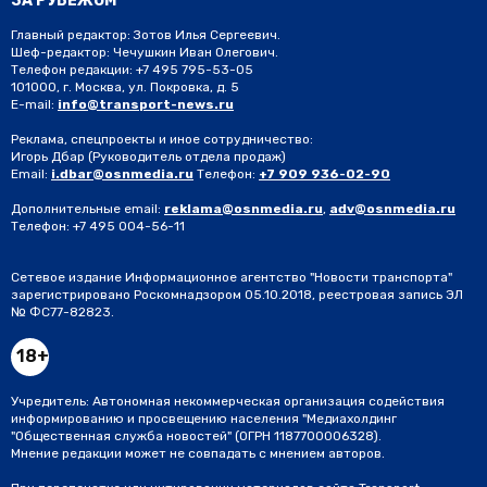
ЗА РУБЕЖОМ
Главный редактор: Зотов Илья Сергеевич.
Шеф-редактор: Чечушкин Иван Олегович.
Телефон редакции: +7 495 795-53-05
101000, г. Москва, ул. Покровка, д. 5
E-mail:
info@transport-news.ru
Реклама, спецпроекты и иное сотрудничество:
Игорь Дбар
(Руководитель отдела продаж)
Email:
i.dbar@osnmedia.ru
Телефон:
+7 909 936-02-90
Дополнительные email:
reklama@osnmedia.ru
,
adv@osnmedia.ru
Телефон:
+7 495 004-56-11
Сетевое издание Информационное агентство "Новости транспорта"
зарегистрировано Роскомнадзором 05.10.2018, реестровая запись ЭЛ
№ ФС77-82823.
18+
Учредитель: Автономная некоммерческая организация содействия
информированию и просвещению населения "Медиахолдинг
"Общественная служба новостей" (ОГРН 1187700006328).
Мнение редакции может не совпадать с мнением авторов.