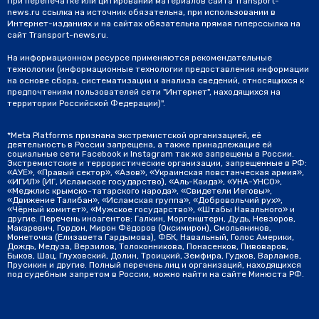
При перепечатке или цитировании материалов сайта Transport-
news.ru ссылка на источник обязательна, при использовании в
Интернет-изданиях и на сайтах обязательна прямая гиперссылка на
сайт Transport-news.ru.
На информационном ресурсе применяются рекомендательные
технологии (информационные технологии предоставления информации
на основе сбора, систематизации и анализа сведений, относящихся к
предпочтениям пользователей сети "Интернет", находящихся на
территории Российской Федерации)".
*Meta Platforms признана экстремистской организацией, её
деятельность в России запрещена, а также принадлежащие ей
социальные сети Facebook и Instagram так же запрещены в России.
Экстремистские и террористические организации, запрещенные в РФ:
«АУЕ», «Правый сектор», «Азов», «Украинская повстанческая армия»,
«ИГИЛ» (ИГ, Исламское государство), «Аль-Каида», «УНА-УНСО»,
«Меджлис крымско-татарского народа», «Свидетели Иеговы»,
«Движение Талибан», «Исламская группа», «Добровольчий рух»,
«Чёрный комитет», «Мужское государство», «Штабы Навального» и
другие. Перечень иноагентов: Галкин, Моргенштерн, Дудь, Невзоров,
Макаревич, Гордон, Мирон Фёдоров (Оксимирон), Смольянинов,
Монеточка (Елизавета Гардымова), ФБК, Навальный, Голос Америки,
Дождь, Медуза, Верзилов, Толоконникова, Понасенков, Пивоваров,
Быков, Шац, Глуховский, Долин, Троицкий, Земфира, Гудков, Варламов,
Прусикин и другие. Полный перечень лиц и организаций, находящихся
под судебным запретом в России, можно найти на сайте Минюста РФ.