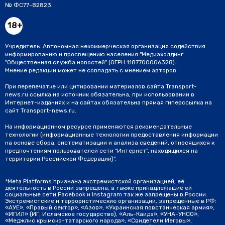
№ ФС77-82823.
18+
Учредитель: Автономная некоммерческая организация содействия
информированию и просвещению населения "Медиахолдинг
"Общественная служба новостей" (ОГРН 1187700006328).
Мнение редакции может не совпадать с мнением авторов.
При перепечатке или цитировании материалов сайта Transport-
news.ru ссылка на источник обязательна, при использовании в
Интернет-изданиях и на сайтах обязательна прямая гиперссылка на
сайт Transport-news.ru.
На информационном ресурсе применяются рекомендательные
технологии (информационные технологии предоставления информации
на основе сбора, систематизации и анализа сведений, относящихся к
предпочтениям пользователей сети "Интернет", находящихся на
территории Российской Федерации)".
*Meta Platforms признана экстремистской организацией, её
деятельность в России запрещена, а также принадлежащие ей
социальные сети Facebook и Instagram так же запрещены в России.
Экстремистские и террористические организации, запрещенные в РФ:
«АУЕ», «Правый сектор», «Азов», «Украинская повстанческая армия»,
«ИГИЛ» (ИГ, Исламское государство), «Аль-Каида», «УНА-УНСО»,
«Меджлис крымско-татарского народа», «Свидетели Иеговы»,