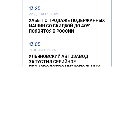
13:25
22 ДЕКАБРЯ 2025
ХАБЫ ПО ПРОДАЖЕ ПОДЕРЖАННЫХ
МАШИН СО СКИДКОЙ ДО 40%
ПОЯВЯТСЯ В РОССИИ
13:05
11 НОЯБРЯ 2025
УЛЬЯНОВСКИЙ АВТОЗАВОД
ЗАПУСТИЛ СЕРИЙНОЕ
ПРОИЗВОДСТВО НИЗКОПОЛЬНЫХ
АВТОБУСОВ
12:37
11 НОЯБРЯ 2025
СПРОС НА АВТОМОБИЛИ ИЗ КИТАЯ
РЕЗКО ПОШЕЛ НА СПАД
11:42
11 НОЯБРЯ 2025
ЛИТОВСКИХ ПЕРЕВОЗЧИКОВ ЖДУТ
О ЗНАТЬ
ЗА РУБЕЖОМ