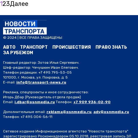
1
2
3
Далее
© 2024 | ВСЕ ПРАВА ЗАЩИЩЕНЫ
АВТО
ТРАНСПОРТ
ПРОИСШЕСТВИЯ
ПРАВО ЗНАТЬ
ЗА РУБЕЖОМ
Главный редактор: Зотов Илья Сергеевич.
Шеф-редактор: Чечушкин Иван Олегович.
Телефон редакции: +7 495 795-53-05
101000, г. Москва, ул. Покровка, д. 5
E-mail:
info@transport-news.ru
Реклама, спецпроекты и иное сотрудничество:
Игорь Дбар
(Руководитель отдела продаж)
Email:
i.dbar@osnmedia.ru
Телефон:
+7 909 936-02-90
Дополнительные email:
reklama@osnmedia.ru
,
adv@osnmedia.ru
Телефон:
+7 495 004-56-11
Сетевое издание Информационное агентство "Новости транспорта"
зарегистрировано Роскомнадзором 05.10.2018, реестровая запись ЭЛ