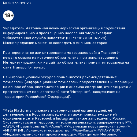
№ ФС77-82823.
18+
Учредитель: Автономная некоммерческая организация содействия
информированию и просвещению населения "Медиахолдинг
"Общественная служба новостей" (ОГРН 1187700006328).
Мнение редакции может не совпадать с мнением авторов.
При перепечатке или цитировании материалов сайта Transport-
news.ru ссылка на источник обязательна, при использовании в
Интернет-изданиях и на сайтах обязательна прямая гиперссылка на
сайт Transport-news.ru.
На информационном ресурсе применяются рекомендательные
технологии (информационные технологии предоставления информации
на основе сбора, систематизации и анализа сведений, относящихся к
предпочтениям пользователей сети "Интернет", находящихся на
территории Российской Федерации)".
*Meta Platforms признана экстремистской организацией, её
деятельность в России запрещена, а также принадлежащие ей
социальные сети Facebook и Instagram так же запрещены в России.
Экстремистские и террористические организации, запрещенные в РФ:
«АУЕ», «Правый сектор», «Азов», «Украинская повстанческая армия»,
«ИГИЛ» (ИГ, Исламское государство), «Аль-Каида», «УНА-УНСО»,
«Меджлис крымско-татарского народа», «Свидетели Иеговы»,