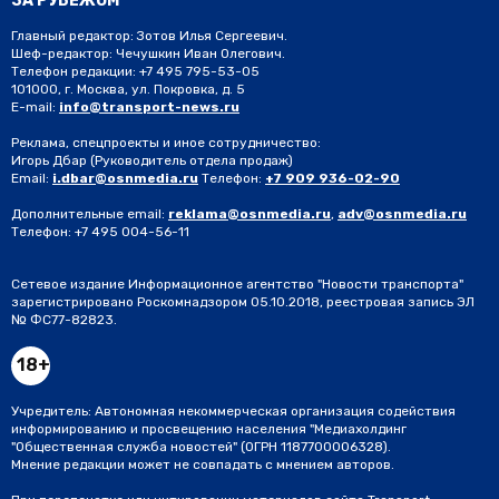
ЗА РУБЕЖОМ
Главный редактор: Зотов Илья Сергеевич.
Шеф-редактор: Чечушкин Иван Олегович.
Телефон редакции: +7 495 795-53-05
101000, г. Москва, ул. Покровка, д. 5
E-mail:
info@transport-news.ru
Реклама, спецпроекты и иное сотрудничество:
Игорь Дбар
(Руководитель отдела продаж)
Email:
i.dbar@osnmedia.ru
Телефон:
+7 909 936-02-90
Дополнительные email:
reklama@osnmedia.ru
,
adv@osnmedia.ru
Телефон:
+7 495 004-56-11
Сетевое издание Информационное агентство "Новости транспорта"
зарегистрировано Роскомнадзором 05.10.2018, реестровая запись ЭЛ
№ ФС77-82823.
18+
Учредитель: Автономная некоммерческая организация содействия
информированию и просвещению населения "Медиахолдинг
"Общественная служба новостей" (ОГРН 1187700006328).
Мнение редакции может не совпадать с мнением авторов.