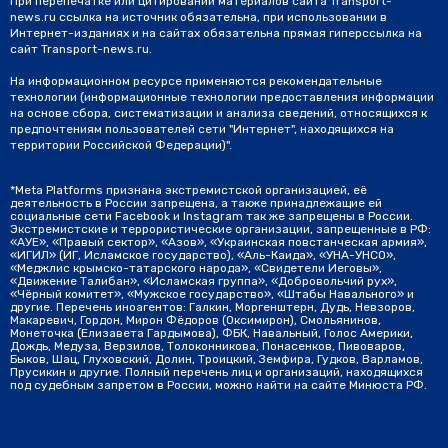
При перепечатке или цитировании материалов сайта Transport-
news.ru ссылка на источник обязательна, при использовании в
Интернет-изданиях и на сайтах обязательна прямая гиперссылка на
сайт Transport-news.ru.
На информационном ресурсе применяются рекомендательные
технологии (информационные технологии предоставления информации
на основе сбора, систематизации и анализа сведений, относящихся к
предпочтениям пользователей сети "Интернет", находящихся на
территории Российской Федерации)".
*Meta Platforms признана экстремистской организацией, её
деятельность в России запрещена, а также принадлежащие ей
социальные сети Facebook и Instagram так же запрещены в России.
Экстремистские и террористические организации, запрещенные в РФ:
«АУЕ», «Правый сектор», «Азов», «Украинская повстанческая армия»,
«ИГИЛ» (ИГ, Исламское государство), «Аль-Каида», «УНА-УНСО»,
«Меджлис крымско-татарского народа», «Свидетели Иеговы»,
«Движение Талибан», «Исламская группа», «Добровольчий рух»,
«Чёрный комитет», «Мужское государство», «Штабы Навального» и
другие. Перечень иноагентов: Галкин, Моргенштерн, Дудь, Невзоров,
Макаревич, Гордон, Мирон Фёдоров (Оксимирон), Смольянинов,
Монеточка (Елизавета Гардымова), ФБК, Навальный, Голос Америки,
Дождь, Медуза, Верзилов, Толоконникова, Понасенков, Пивоваров,
Быков, Шац, Глуховский, Долин, Троицкий, Земфира, Гудков, Варламов,
Прусикин и другие. Полный перечень лиц и организаций, находящихся
под судебным запретом в России, можно найти на сайте Минюста РФ.