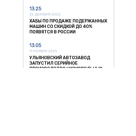
13:25
22 ДЕКАБРЯ 2025
ХАБЫ ПО ПРОДАЖЕ ПОДЕРЖАННЫХ
МАШИН СО СКИДКОЙ ДО 40%
ПОЯВЯТСЯ В РОССИИ
13:05
11 НОЯБРЯ 2025
УЛЬЯНОВСКИЙ АВТОЗАВОД
ЗАПУСТИЛ СЕРИЙНОЕ
ПРОИЗВОДСТВО НИЗКОПОЛЬНЫХ
АВТОБУСОВ
12:37
11 НОЯБРЯ 2025
СПРОС НА АВТОМОБИЛИ ИЗ КИТАЯ
РЕЗКО ПОШЕЛ НА СПАД
11:42
11 НОЯБРЯ 2025
ЛИТОВСКИХ ПЕРЕВОЗЧИКОВ ЖДУТ
О ЗНАТЬ
ЗА РУБЕЖОМ