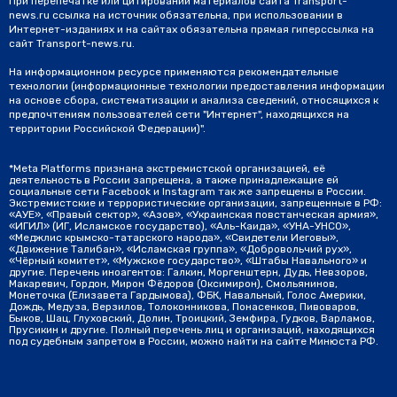
При перепечатке или цитировании материалов сайта Transport-
news.ru ссылка на источник обязательна, при использовании в
Интернет-изданиях и на сайтах обязательна прямая гиперссылка на
сайт Transport-news.ru.
На информационном ресурсе применяются рекомендательные
технологии (информационные технологии предоставления информации
на основе сбора, систематизации и анализа сведений, относящихся к
предпочтениям пользователей сети "Интернет", находящихся на
территории Российской Федерации)".
*Meta Platforms признана экстремистской организацией, её
деятельность в России запрещена, а также принадлежащие ей
социальные сети Facebook и Instagram так же запрещены в России.
Экстремистские и террористические организации, запрещенные в РФ:
«АУЕ», «Правый сектор», «Азов», «Украинская повстанческая армия»,
«ИГИЛ» (ИГ, Исламское государство), «Аль-Каида», «УНА-УНСО»,
«Меджлис крымско-татарского народа», «Свидетели Иеговы»,
«Движение Талибан», «Исламская группа», «Добровольчий рух»,
«Чёрный комитет», «Мужское государство», «Штабы Навального» и
другие. Перечень иноагентов: Галкин, Моргенштерн, Дудь, Невзоров,
Макаревич, Гордон, Мирон Фёдоров (Оксимирон), Смольянинов,
Монеточка (Елизавета Гардымова), ФБК, Навальный, Голос Америки,
Дождь, Медуза, Верзилов, Толоконникова, Понасенков, Пивоваров,
Быков, Шац, Глуховский, Долин, Троицкий, Земфира, Гудков, Варламов,
Прусикин и другие. Полный перечень лиц и организаций, находящихся
под судебным запретом в России, можно найти на сайте Минюста РФ.