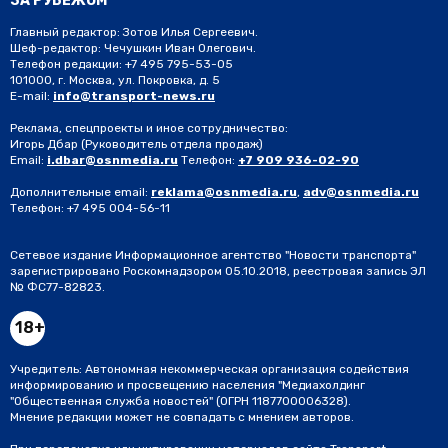
ЗА РУБЕЖОМ
Главный редактор: Зотов Илья Сергеевич.
Шеф-редактор: Чечушкин Иван Олегович.
Телефон редакции: +7 495 795-53-05
101000, г. Москва, ул. Покровка, д. 5
E-mail:
info@transport-news.ru
Реклама, спецпроекты и иное сотрудничество:
Игорь Дбар
(Руководитель отдела продаж)
Email:
i.dbar@osnmedia.ru
Телефон:
+7 909 936-02-90
Дополнительные email:
reklama@osnmedia.ru
,
adv@osnmedia.ru
Телефон:
+7 495 004-56-11
Сетевое издание Информационное агентство "Новости транспорта"
зарегистрировано Роскомнадзором 05.10.2018, реестровая запись ЭЛ
№ ФС77-82823.
18+
Учредитель: Автономная некоммерческая организация содействия
информированию и просвещению населения "Медиахолдинг
"Общественная служба новостей" (ОГРН 1187700006328).
Мнение редакции может не совпадать с мнением авторов.