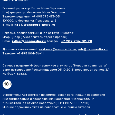
ЗА РУБЕЖОМ
Главный редактор: Зотов Илья Сергеевич.
Шеф-редактор: Чечушкин Иван Олегович.
Телефон редакции: +7 495 795-53-05
101000, г. Москва, ул. Покровка, д. 5
E-mail:
info@transport-news.ru
Реклама, спецпроекты и иное сотрудничество:
Игорь Дбар
(Руководитель отдела продаж)
Email:
i.dbar@osnmedia.ru
Телефон:
+7 909 936-02-90
Дополнительные email:
reklama@osnmedia.ru
,
adv@osnmedia.ru
Телефон:
+7 495 004-56-11
Сетевое издание Информационное агентство "Новости транспорта"
зарегистрировано Роскомнадзором 05.10.2018, реестровая запись ЭЛ
№ ФС77-82823.
18+
Учредитель: Автономная некоммерческая организация содействия
информированию и просвещению населения "Медиахолдинг
"Общественная служба новостей" (ОГРН 1187700006328).
Мнение редакции может не совпадать с мнением авторов.