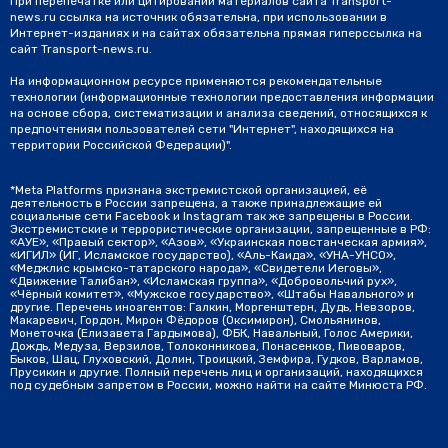
При перепечатке или цитировании материалов сайта Transport-
news.ru ссылка на источник обязательна, при использовании в
Интернет-изданиях и на сайтах обязательна прямая гиперссылка на
сайт Transport-news.ru.
На информационном ресурсе применяются рекомендательные
технологии (информационные технологии предоставления информации
на основе сбора, систематизации и анализа сведений, относящихся к
предпочтениям пользователей сети "Интернет", находящихся на
территории Российской Федерации)".
*Meta Platforms признана экстремистской организацией, её
деятельность в России запрещена, а также принадлежащие ей
социальные сети Facebook и Instagram так же запрещены в России.
Экстремистские и террористические организации, запрещенные в РФ:
«АУЕ», «Правый сектор», «Азов», «Украинская повстанческая армия»,
«ИГИЛ» (ИГ, Исламское государство), «Аль-Каида», «УНА-УНСО»,
«Меджлис крымско-татарского народа», «Свидетели Иеговы»,
«Движение Талибан», «Исламская группа», «Добровольчий рух»,
«Чёрный комитет», «Мужское государство», «Штабы Навального» и
другие. Перечень иноагентов: Галкин, Моргенштерн, Дудь, Невзоров,
Макаревич, Гордон, Мирон Фёдоров (Оксимирон), Смольянинов,
Монеточка (Елизавета Гардымова), ФБК, Навальный, Голос Америки,
Дождь, Медуза, Верзилов, Толоконникова, Понасенков, Пивоваров,
Быков, Шац, Глуховский, Долин, Троицкий, Земфира, Гудков, Варламов,
Прусикин и другие. Полный перечень лиц и организаций, находящихся
под судебным запретом в России, можно найти на сайте Минюста РФ.