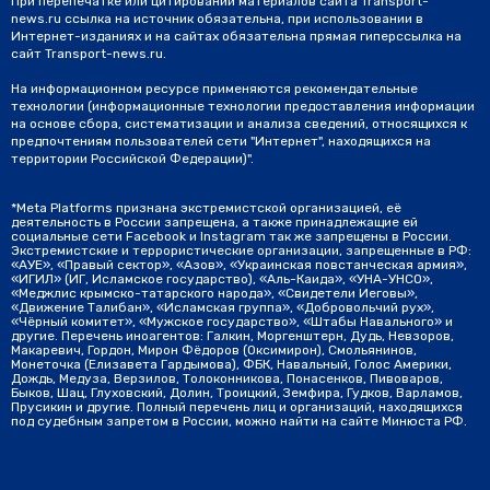
При перепечатке или цитировании материалов сайта Transport-
news.ru ссылка на источник обязательна, при использовании в
Интернет-изданиях и на сайтах обязательна прямая гиперссылка на
сайт Transport-news.ru.
На информационном ресурсе применяются рекомендательные
технологии (информационные технологии предоставления информации
на основе сбора, систематизации и анализа сведений, относящихся к
предпочтениям пользователей сети "Интернет", находящихся на
территории Российской Федерации)".
*Meta Platforms признана экстремистской организацией, её
деятельность в России запрещена, а также принадлежащие ей
социальные сети Facebook и Instagram так же запрещены в России.
Экстремистские и террористические организации, запрещенные в РФ:
«АУЕ», «Правый сектор», «Азов», «Украинская повстанческая армия»,
«ИГИЛ» (ИГ, Исламское государство), «Аль-Каида», «УНА-УНСО»,
«Меджлис крымско-татарского народа», «Свидетели Иеговы»,
«Движение Талибан», «Исламская группа», «Добровольчий рух»,
«Чёрный комитет», «Мужское государство», «Штабы Навального» и
другие. Перечень иноагентов: Галкин, Моргенштерн, Дудь, Невзоров,
Макаревич, Гордон, Мирон Фёдоров (Оксимирон), Смольянинов,
Монеточка (Елизавета Гардымова), ФБК, Навальный, Голос Америки,
Дождь, Медуза, Верзилов, Толоконникова, Понасенков, Пивоваров,
Быков, Шац, Глуховский, Долин, Троицкий, Земфира, Гудков, Варламов,
Прусикин и другие. Полный перечень лиц и организаций, находящихся
под судебным запретом в России, можно найти на сайте Минюста РФ.