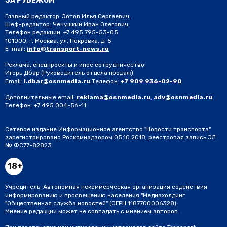
ЗА РУБЕЖОМ
Главный редактор: Зотов Илья Сергеевич.
Шеф-редактор: Чечушкин Иван Олегович.
Телефон редакции: +7 495 795-53-05
101000, г. Москва, ул. Покровка, д. 5
E-mail:
info@transport-news.ru
Реклама, спецпроекты и иное сотрудничество:
Игорь Дбар
(Руководитель отдела продаж)
Email:
i.dbar@osnmedia.ru
Телефон:
+7 909 936-02-90
Дополнительные email:
reklama@osnmedia.ru
,
adv@osnmedia.ru
Телефон:
+7 495 004-56-11
Сетевое издание Информационное агентство "Новости транспорта"
зарегистрировано Роскомнадзором 05.10.2018, реестровая запись ЭЛ
№ ФС77-82823.
18+
Учредитель: Автономная некоммерческая организация содействия
информированию и просвещению населения "Медиахолдинг
"Общественная служба новостей" (ОГРН 1187700006328).
Мнение редакции может не совпадать с мнением авторов.