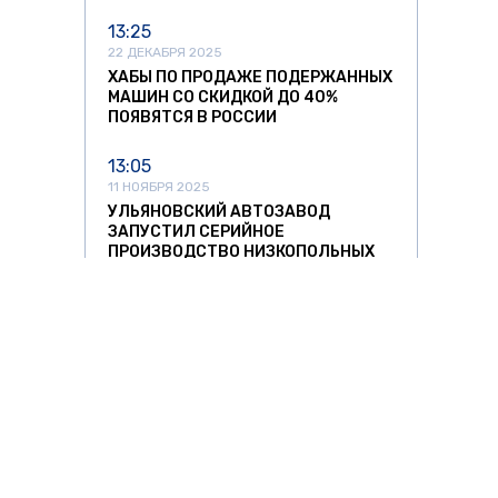
13:25
22 ДЕКАБРЯ 2025
ХАБЫ ПО ПРОДАЖЕ ПОДЕРЖАННЫХ
МАШИН СО СКИДКОЙ ДО 40%
ПОЯВЯТСЯ В РОССИИ
13:05
11 НОЯБРЯ 2025
УЛЬЯНОВСКИЙ АВТОЗАВОД
ЗАПУСТИЛ СЕРИЙНОЕ
ПРОИЗВОДСТВО НИЗКОПОЛЬНЫХ
АВТОБУСОВ
12:37
11 НОЯБРЯ 2025
СПРОС НА АВТОМОБИЛИ ИЗ КИТАЯ
РЕЗКО ПОШЕЛ НА СПАД
11:42
11 НОЯБРЯ 2025
ЛИТОВСКИХ ПЕРЕВОЗЧИКОВ ЖДУТ