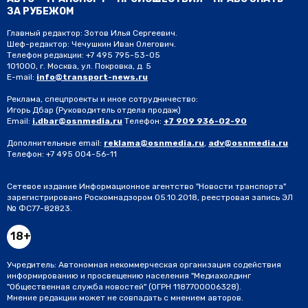
ЗА РУБЕЖОМ
Главный редактор: Зотов Илья Сергеевич.
Шеф-редактор: Чечушкин Иван Олегович.
Телефон редакции: +7 495 795-53-05
101000, г. Москва, ул. Покровка, д. 5
E-mail:
info@transport-news.ru
Реклама, спецпроекты и иное сотрудничество:
Игорь Дбар
(Руководитель отдела продаж)
Email:
i.dbar@osnmedia.ru
Телефон:
+7 909 936-02-90
Дополнительные email:
reklama@osnmedia.ru
,
adv@osnmedia.ru
Телефон:
+7 495 004-56-11
Сетевое издание Информационное агентство "Новости транспорта"
зарегистрировано Роскомнадзором 05.10.2018, реестровая запись ЭЛ
№ ФС77-82823.
18+
Учредитель: Автономная некоммерческая организация содействия
информированию и просвещению населения "Медиахолдинг
"Общественная служба новостей" (ОГРН 1187700006328).
Мнение редакции может не совпадать с мнением авторов.