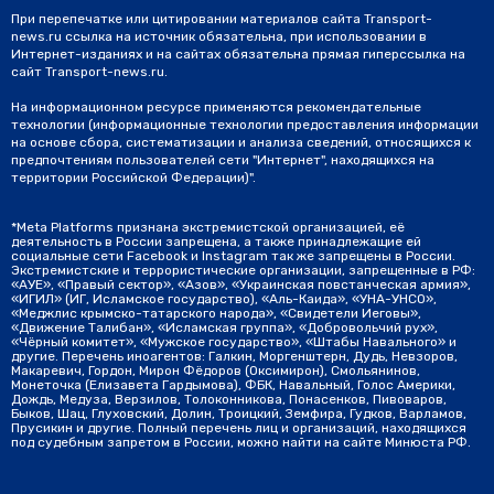
При перепечатке или цитировании материалов сайта Transport-
news.ru ссылка на источник обязательна, при использовании в
Интернет-изданиях и на сайтах обязательна прямая гиперссылка на
сайт Transport-news.ru.
На информационном ресурсе применяются рекомендательные
технологии (информационные технологии предоставления информации
на основе сбора, систематизации и анализа сведений, относящихся к
предпочтениям пользователей сети "Интернет", находящихся на
территории Российской Федерации)".
*Meta Platforms признана экстремистской организацией, её
деятельность в России запрещена, а также принадлежащие ей
социальные сети Facebook и Instagram так же запрещены в России.
Экстремистские и террористические организации, запрещенные в РФ:
«АУЕ», «Правый сектор», «Азов», «Украинская повстанческая армия»,
«ИГИЛ» (ИГ, Исламское государство), «Аль-Каида», «УНА-УНСО»,
«Меджлис крымско-татарского народа», «Свидетели Иеговы»,
«Движение Талибан», «Исламская группа», «Добровольчий рух»,
«Чёрный комитет», «Мужское государство», «Штабы Навального» и
другие. Перечень иноагентов: Галкин, Моргенштерн, Дудь, Невзоров,
Макаревич, Гордон, Мирон Фёдоров (Оксимирон), Смольянинов,
Монеточка (Елизавета Гардымова), ФБК, Навальный, Голос Америки,
Дождь, Медуза, Верзилов, Толоконникова, Понасенков, Пивоваров,
Быков, Шац, Глуховский, Долин, Троицкий, Земфира, Гудков, Варламов,
Прусикин и другие. Полный перечень лиц и организаций, находящихся
под судебным запретом в России, можно найти на сайте Минюста РФ.