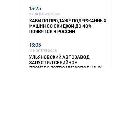
13:25
22 ДЕКАБРЯ 2025
ХАБЫ ПО ПРОДАЖЕ ПОДЕРЖАННЫХ
МАШИН СО СКИДКОЙ ДО 40%
ПОЯВЯТСЯ В РОССИИ
13:05
11 НОЯБРЯ 2025
УЛЬЯНОВСКИЙ АВТОЗАВОД
ЗАПУСТИЛ СЕРИЙНОЕ
ПРОИЗВОДСТВО НИЗКОПОЛЬНЫХ
АВТОБУСОВ
12:37
11 НОЯБРЯ 2025
СПРОС НА АВТОМОБИЛИ ИЗ КИТАЯ
РЕЗКО ПОШЕЛ НА СПАД
11:42
11 НОЯБРЯ 2025
ЛИТОВСКИХ ПЕРЕВОЗЧИКОВ ЖДУТ
О ЗНАТЬ
ЗА РУБЕЖОМ