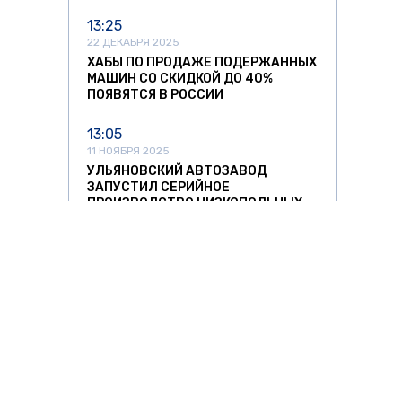
13:25
22 ДЕКАБРЯ 2025
ХАБЫ ПО ПРОДАЖЕ ПОДЕРЖАННЫХ
МАШИН СО СКИДКОЙ ДО 40%
ПОЯВЯТСЯ В РОССИИ
13:05
11 НОЯБРЯ 2025
УЛЬЯНОВСКИЙ АВТОЗАВОД
ЗАПУСТИЛ СЕРИЙНОЕ
ПРОИЗВОДСТВО НИЗКОПОЛЬНЫХ
АВТОБУСОВ
12:37
11 НОЯБРЯ 2025
СПРОС НА АВТОМОБИЛИ ИЗ КИТАЯ
РЕЗКО ПОШЕЛ НА СПАД
11:42
11 НОЯБРЯ 2025
ЛИТОВСКИХ ПЕРЕВОЗЧИКОВ ЖДУТ
О ЗНАТЬ
ЗА РУБЕЖОМ