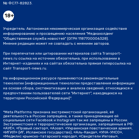
№ ФС77-82823.
18+
Учредитель: Автономная некоммерческая организация содействия
информированию и просвещению населения "Медиахолдинг
"Общественная служба новостей" (ОГРН 1187700006328).
Мнение редакции может не совпадать с мнением авторов.
При перепечатке или цитировании материалов сайта Transport-
news.ru ссылка на источник обязательна, при использовании в
Интернет-изданиях и на сайтах обязательна прямая гиперссылка на
сайт Transport-news.ru.
На информационном ресурсе применяются рекомендательные
технологии (информационные технологии предоставления информации
на основе сбора, систематизации и анализа сведений, относящихся к
предпочтениям пользователей сети "Интернет", находящихся на
территории Российской Федерации)".
*Meta Platforms признана экстремистской организацией, её
деятельность в России запрещена, а также принадлежащие ей
социальные сети Facebook и Instagram так же запрещены в России.
Экстремистские и террористические организации, запрещенные в РФ:
«АУЕ», «Правый сектор», «Азов», «Украинская повстанческая армия»,
«ИГИЛ» (ИГ, Исламское государство), «Аль-Каида», «УНА-УНСО»,
«Меджлис крымско-татарского народа», «Свидетели Иеговы»,