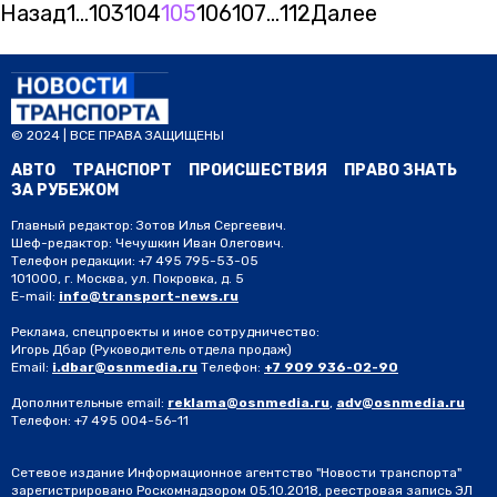
Назад
1
…
103
104
105
106
107
…
112
Далее
© 2024 | ВСЕ ПРАВА ЗАЩИЩЕНЫ
АВТО
ТРАНСПОРТ
ПРОИСШЕСТВИЯ
ПРАВО ЗНАТЬ
ЗА РУБЕЖОМ
Главный редактор: Зотов Илья Сергеевич.
Шеф-редактор: Чечушкин Иван Олегович.
Телефон редакции: +7 495 795-53-05
101000, г. Москва, ул. Покровка, д. 5
E-mail:
info@transport-news.ru
Реклама, спецпроекты и иное сотрудничество:
Игорь Дбар
(Руководитель отдела продаж)
Email:
i.dbar@osnmedia.ru
Телефон:
+7 909 936-02-90
Дополнительные email:
reklama@osnmedia.ru
,
adv@osnmedia.ru
Телефон:
+7 495 004-56-11
Сетевое издание Информационное агентство "Новости транспорта"
зарегистрировано Роскомнадзором 05.10.2018, реестровая запись ЭЛ