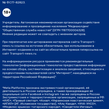
№ ФС77-82823.
18+
Учредитель: Автономная некоммерческая организация содействия
информированию и просвещению населения "Медиахолдинг
"Общественная служба новостей" (ОГРН 1187700006328).
Мнение редакции может не совпадать с мнением авторов.
При перепечатке или цитировании материалов сайта Transport-
news.ru ссылка на источник обязательна, при использовании в
Интернет-изданиях и на сайтах обязательна прямая гиперссылка на
сайт Transport-news.ru.
На информационном ресурсе применяются рекомендательные
технологии (информационные технологии предоставления информации
на основе сбора, систематизации и анализа сведений, относящихся к
предпочтениям пользователей сети "Интернет", находящихся на
территории Российской Федерации)".
*Meta Platforms признана экстремистской организацией, её
деятельность в России запрещена, а также принадлежащие ей
социальные сети Facebook и Instagram так же запрещены в России.
Экстремистские и террористические организации, запрещенные в РФ:
«АУЕ», «Правый сектор», «Азов», «Украинская повстанческая армия»,
«ИГИЛ» (ИГ, Исламское государство), «Аль-Каида», «УНА-УНСО»,
«Меджлис крымско-татарского народа», «Свидетели Иеговы»,