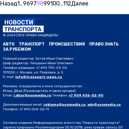
Назад
1
…
96
97
98
99
100
…
112
Далее
© 2024 | ВСЕ ПРАВА ЗАЩИЩЕНЫ
АВТО
ТРАНСПОРТ
ПРОИСШЕСТВИЯ
ПРАВО ЗНАТЬ
ЗА РУБЕЖОМ
Главный редактор: Зотов Илья Сергеевич.
Шеф-редактор: Чечушкин Иван Олегович.
Телефон редакции: +7 495 795-53-05
101000, г. Москва, ул. Покровка, д. 5
E-mail:
info@transport-news.ru
Реклама, спецпроекты и иное сотрудничество:
Игорь Дбар
(Руководитель отдела продаж)
Email:
i.dbar@osnmedia.ru
Телефон:
+7 909 936-02-90
Дополнительные email:
reklama@osnmedia.ru
,
adv@osnmedia.ru
Телефон:
+7 495 004-56-11
Сетевое издание Информационное агентство "Новости транспорта"
зарегистрировано Роскомнадзором 05.10.2018, реестровая запись ЭЛ