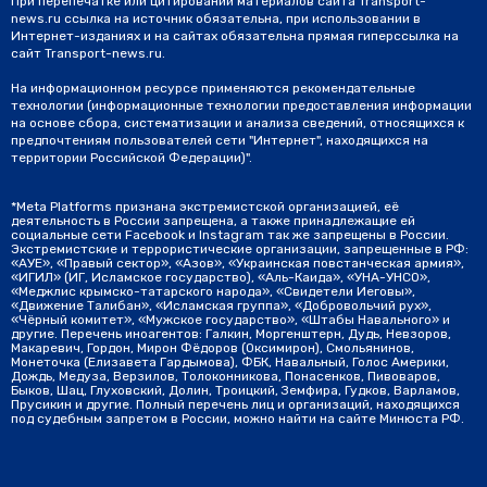
При перепечатке или цитировании материалов сайта Transport-
news.ru ссылка на источник обязательна, при использовании в
Интернет-изданиях и на сайтах обязательна прямая гиперссылка на
сайт Transport-news.ru.
На информационном ресурсе применяются рекомендательные
технологии (информационные технологии предоставления информации
на основе сбора, систематизации и анализа сведений, относящихся к
предпочтениям пользователей сети "Интернет", находящихся на
территории Российской Федерации)".
*Meta Platforms признана экстремистской организацией, её
деятельность в России запрещена, а также принадлежащие ей
социальные сети Facebook и Instagram так же запрещены в России.
Экстремистские и террористические организации, запрещенные в РФ:
«АУЕ», «Правый сектор», «Азов», «Украинская повстанческая армия»,
«ИГИЛ» (ИГ, Исламское государство), «Аль-Каида», «УНА-УНСО»,
«Меджлис крымско-татарского народа», «Свидетели Иеговы»,
«Движение Талибан», «Исламская группа», «Добровольчий рух»,
«Чёрный комитет», «Мужское государство», «Штабы Навального» и
другие. Перечень иноагентов: Галкин, Моргенштерн, Дудь, Невзоров,
Макаревич, Гордон, Мирон Фёдоров (Оксимирон), Смольянинов,
Монеточка (Елизавета Гардымова), ФБК, Навальный, Голос Америки,
Дождь, Медуза, Верзилов, Толоконникова, Понасенков, Пивоваров,
Быков, Шац, Глуховский, Долин, Троицкий, Земфира, Гудков, Варламов,
Прусикин и другие. Полный перечень лиц и организаций, находящихся
под судебным запретом в России, можно найти на сайте Минюста РФ.