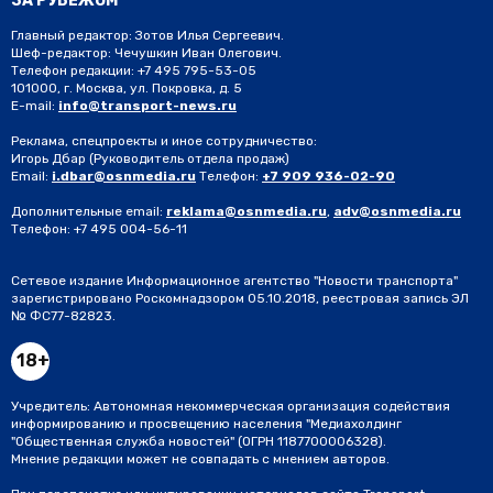
ЗА РУБЕЖОМ
Главный редактор: Зотов Илья Сергеевич.
Шеф-редактор: Чечушкин Иван Олегович.
Телефон редакции: +7 495 795-53-05
101000, г. Москва, ул. Покровка, д. 5
E-mail:
info@transport-news.ru
Реклама, спецпроекты и иное сотрудничество:
Игорь Дбар
(Руководитель отдела продаж)
Email:
i.dbar@osnmedia.ru
Телефон:
+7 909 936-02-90
Дополнительные email:
reklama@osnmedia.ru
,
adv@osnmedia.ru
Телефон:
+7 495 004-56-11
Сетевое издание Информационное агентство "Новости транспорта"
зарегистрировано Роскомнадзором 05.10.2018, реестровая запись ЭЛ
№ ФС77-82823.
18+
Учредитель: Автономная некоммерческая организация содействия
информированию и просвещению населения "Медиахолдинг
"Общественная служба новостей" (ОГРН 1187700006328).
Мнение редакции может не совпадать с мнением авторов.