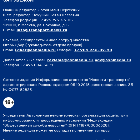
ЗА РУБЕЖОМ
Главный редактор: Зотов Илья Сергеевич.
Шеф-редактор: Чечушкин Иван Олегович.
Телефон редакции: +7 495 795-53-05
101000, г. Москва, ул. Покровка, д. 5
E-mail:
info@transport-news.ru
Реклама, спецпроекты и иное сотрудничество:
Игорь Дбар
(Руководитель отдела продаж)
Email:
i.dbar@osnmedia.ru
Телефон:
+7 909 936-02-90
Дополнительные email:
reklama@osnmedia.ru
,
adv@osnmedia.ru
Телефон:
+7 495 004-56-11
Сетевое издание Информационное агентство "Новости транспорта"
зарегистрировано Роскомнадзором 05.10.2018, реестровая запись ЭЛ
№ ФС77-82823.
18+
Учредитель: Автономная некоммерческая организация содействия
информированию и просвещению населения "Медиахолдинг
"Общественная служба новостей" (ОГРН 1187700006328).
Мнение редакции может не совпадать с мнением авторов.