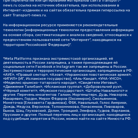
При перепечатке или цитировании материалов сайта Transport-
news.ru ссылка на источник обязательна, при использовании в
Интернет-изданиях и на сайтах обязательна прямая гиперссылка на
сайт Transport-news.ru.
На информационном ресурсе применяются рекомендательные
технологии (информационные технологии предоставления информации
на основе сбора, систематизации и анализа сведений, относящихся к
предпочтениям пользователей сети "Интернет", находящихся на
территории Российской Федерации)".
*Meta Platforms признана экстремистской организацией, её
деятельность в России запрещена, а также принадлежащие ей
социальные сети Facebook и Instagram так же запрещены в России.
Экстремистские и террористические организации, запрещенные в РФ:
«АУЕ», «Правый сектор», «Азов», «Украинская повстанческая армия»,
«ИГИЛ» (ИГ, Исламское государство), «Аль-Каида», «УНА-УНСО»,
«Меджлис крымско-татарского народа», «Свидетели Иеговы»,
«Движение Талибан», «Исламская группа», «Добровольчий рух»,
«Чёрный комитет», «Мужское государство», «Штабы Навального» и
другие. Перечень иноагентов: Галкин, Моргенштерн, Дудь, Невзоров,
Макаревич, Гордон, Мирон Фёдоров (Оксимирон), Смольянинов,
Монеточка (Елизавета Гардымова), ФБК, Навальный, Голос Америки,
Дождь, Медуза, Верзилов, Толоконникова, Понасенков, Пивоваров,
Быков, Шац, Глуховский, Долин, Троицкий, Земфира, Гудков, Варламов,
Прусикин и другие. Полный перечень лиц и организаций, находящихся
под судебным запретом в России, можно найти на сайте Минюста РФ.