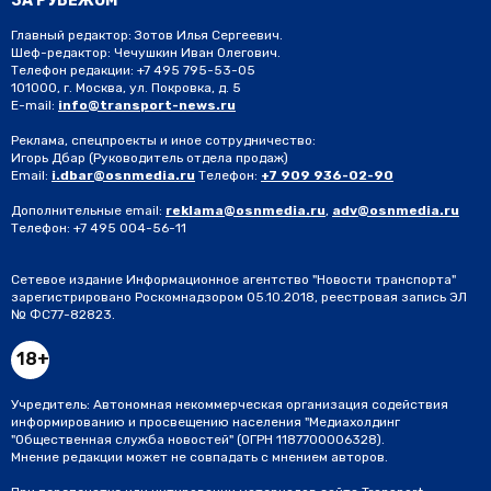
ЗА РУБЕЖОМ
Главный редактор: Зотов Илья Сергеевич.
Шеф-редактор: Чечушкин Иван Олегович.
Телефон редакции: +7 495 795-53-05
101000, г. Москва, ул. Покровка, д. 5
E-mail:
info@transport-news.ru
Реклама, спецпроекты и иное сотрудничество:
Игорь Дбар
(Руководитель отдела продаж)
Email:
i.dbar@osnmedia.ru
Телефон:
+7 909 936-02-90
Дополнительные email:
reklama@osnmedia.ru
,
adv@osnmedia.ru
Телефон:
+7 495 004-56-11
Сетевое издание Информационное агентство "Новости транспорта"
зарегистрировано Роскомнадзором 05.10.2018, реестровая запись ЭЛ
№ ФС77-82823.
18+
Учредитель: Автономная некоммерческая организация содействия
информированию и просвещению населения "Медиахолдинг
"Общественная служба новостей" (ОГРН 1187700006328).
Мнение редакции может не совпадать с мнением авторов.