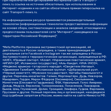
При перепечатке или цитировании материалов сайта Transport-
news.ru ссылка на источник обязательна, при использовании в
Интернет-изданиях и на сайтах обязательна прямая гиперссылка на
сайт Transport-news.ru.
На информационном ресурсе применяются рекомендательные
технологии (информационные технологии предоставления информации
на основе сбора, систематизации и анализа сведений, относящихся к
предпочтениям пользователей сети "Интернет", находящихся на
территории Российской Федерации)".
*Meta Platforms признана экстремистской организацией, её
деятельность в России запрещена, а также принадлежащие ей
социальные сети Facebook и Instagram так же запрещены в России.
Экстремистские и террористические организации, запрещенные в РФ:
«АУЕ», «Правый сектор», «Азов», «Украинская повстанческая армия»,
«ИГИЛ» (ИГ, Исламское государство), «Аль-Каида», «УНА-УНСО»,
«Меджлис крымско-татарского народа», «Свидетели Иеговы»,
«Движение Талибан», «Исламская группа», «Добровольчий рух»,
«Чёрный комитет», «Мужское государство», «Штабы Навального» и
другие. Перечень иноагентов: Галкин, Моргенштерн, Дудь, Невзоров,
Макаревич, Гордон, Мирон Фёдоров (Оксимирон), Смольянинов,
Монеточка (Елизавета Гардымова), ФБК, Навальный, Голос Америки,
Дождь, Медуза, Верзилов, Толоконникова, Понасенков, Пивоваров,
Быков, Шац, Глуховский, Долин, Троицкий, Земфира, Гудков, Варламов,
Прусикин и другие. Полный перечень лиц и организаций, находящихся
под судебным запретом в России, можно найти на сайте Минюста РФ.