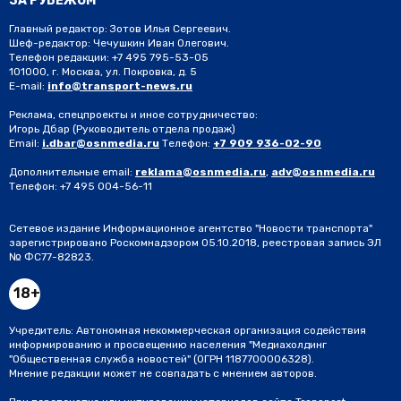
ЗА РУБЕЖОМ
Главный редактор: Зотов Илья Сергеевич.
Шеф-редактор: Чечушкин Иван Олегович.
Телефон редакции: +7 495 795-53-05
101000, г. Москва, ул. Покровка, д. 5
E-mail:
info@transport-news.ru
Реклама, спецпроекты и иное сотрудничество:
Игорь Дбар
(Руководитель отдела продаж)
Email:
i.dbar@osnmedia.ru
Телефон:
+7 909 936-02-90
Дополнительные email:
reklama@osnmedia.ru
,
adv@osnmedia.ru
Телефон:
+7 495 004-56-11
Сетевое издание Информационное агентство "Новости транспорта"
зарегистрировано Роскомнадзором 05.10.2018, реестровая запись ЭЛ
№ ФС77-82823.
18+
Учредитель: Автономная некоммерческая организация содействия
информированию и просвещению населения "Медиахолдинг
"Общественная служба новостей" (ОГРН 1187700006328).
Мнение редакции может не совпадать с мнением авторов.