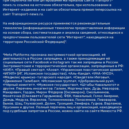
При перепечатке или цитировании материалов сайта Transport-
news.ru ссылка на источник обязательна, при использовании в
Интернет-изданиях и на сайтах обязательна прямая гиперссылка на
сайт Transport-news.ru.
На информационном ресурсе применяются рекомендательные
технологии (информационные технологии предоставления информации
на основе сбора, систематизации и анализа сведений, относящихся к
предпочтениям пользователей сети "Интернет", находящихся на
территории Российской Федерации)".
*Meta Platforms признана экстремистской организацией, её
деятельность в России запрещена, а также принадлежащие ей
социальные сети Facebook и Instagram так же запрещены в России.
Экстремистские и террористические организации, запрещенные в РФ:
«АУЕ», «Правый сектор», «Азов», «Украинская повстанческая армия»,
«ИГИЛ» (ИГ, Исламское государство), «Аль-Каида», «УНА-УНСО»,
«Меджлис крымско-татарского народа», «Свидетели Иеговы»,
«Движение Талибан», «Исламская группа», «Добровольчий рух»,
«Чёрный комитет», «Мужское государство», «Штабы Навального» и
другие. Перечень иноагентов: Галкин, Моргенштерн, Дудь, Невзоров,
Макаревич, Гордон, Мирон Фёдоров (Оксимирон), Смольянинов,
Монеточка (Елизавета Гардымова), ФБК, Навальный, Голос Америки,
Дождь, Медуза, Верзилов, Толоконникова, Понасенков, Пивоваров,
Быков, Шац, Глуховский, Долин, Троицкий, Земфира, Гудков, Варламов,
Прусикин и другие. Полный перечень лиц и организаций, находящихся
под судебным запретом в России, можно найти на сайте Минюста РФ.