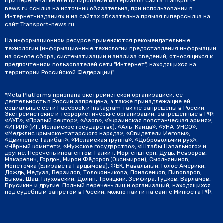
При перепечатке или цитировании материалов сайта Transport-
news.ru ссылка на источник обязательна, при использовании в
Интернет-изданиях и на сайтах обязательна прямая гиперссылка на
сайт Transport-news.ru.
На информационном ресурсе применяются рекомендательные
технологии (информационные технологии предоставления информации
на основе сбора, систематизации и анализа сведений, относящихся к
предпочтениям пользователей сети "Интернет", находящихся на
территории Российской Федерации)".
*Meta Platforms признана экстремистской организацией, её
деятельность в России запрещена, а также принадлежащие ей
социальные сети Facebook и Instagram так же запрещены в России.
Экстремистские и террористические организации, запрещенные в РФ:
«АУЕ», «Правый сектор», «Азов», «Украинская повстанческая армия»,
«ИГИЛ» (ИГ, Исламское государство), «Аль-Каида», «УНА-УНСО»,
«Меджлис крымско-татарского народа», «Свидетели Иеговы»,
«Движение Талибан», «Исламская группа», «Добровольчий рух»,
«Чёрный комитет», «Мужское государство», «Штабы Навального» и
другие. Перечень иноагентов: Галкин, Моргенштерн, Дудь, Невзоров,
Макаревич, Гордон, Мирон Фёдоров (Оксимирон), Смольянинов,
Монеточка (Елизавета Гардымова), ФБК, Навальный, Голос Америки,
Дождь, Медуза, Верзилов, Толоконникова, Понасенков, Пивоваров,
Быков, Шац, Глуховский, Долин, Троицкий, Земфира, Гудков, Варламов,
Прусикин и другие. Полный перечень лиц и организаций, находящихся
под судебным запретом в России, можно найти на сайте Минюста РФ.