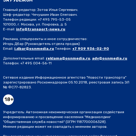
ЗА РУБЕЖОМ
Главный редактор: Зотов Илья Сергеевич.
Шеф-редактор: Чечушкин Иван Олегович.
Телефон редакции: +7 495 795-53-05
101000, г. Москва, ул. Покровка, д. 5
E-mail:
info@transport-news.ru
Реклама, спецпроекты и иное сотрудничество:
Игорь Дбар
(Руководитель отдела продаж)
Email:
i.dbar@osnmedia.ru
Телефон:
+7 909 936-02-90
Дополнительные email:
reklama@osnmedia.ru
,
adv@osnmedia.ru
Телефон:
+7 495 004-56-11
Сетевое издание Информационное агентство "Новости транспорта"
зарегистрировано Роскомнадзором 05.10.2018, реестровая запись ЭЛ
№ ФС77-82823.
18+
Учредитель: Автономная некоммерческая организация содействия
информированию и просвещению населения "Медиахолдинг
"Общественная служба новостей" (ОГРН 1187700006328).
Мнение редакции может не совпадать с мнением авторов.