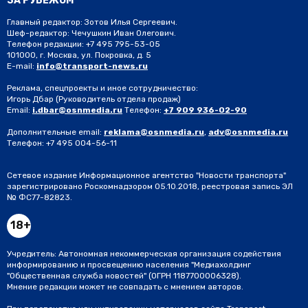
ЗА РУБЕЖОМ
Главный редактор: Зотов Илья Сергеевич.
Шеф-редактор: Чечушкин Иван Олегович.
Телефон редакции: +7 495 795-53-05
101000, г. Москва, ул. Покровка, д. 5
E-mail:
info@transport-news.ru
Реклама, спецпроекты и иное сотрудничество:
Игорь Дбар
(Руководитель отдела продаж)
Email:
i.dbar@osnmedia.ru
Телефон:
+7 909 936-02-90
Дополнительные email:
reklama@osnmedia.ru
,
adv@osnmedia.ru
Телефон:
+7 495 004-56-11
Сетевое издание Информационное агентство "Новости транспорта"
зарегистрировано Роскомнадзором 05.10.2018, реестровая запись ЭЛ
№ ФС77-82823.
18+
Учредитель: Автономная некоммерческая организация содействия
информированию и просвещению населения "Медиахолдинг
"Общественная служба новостей" (ОГРН 1187700006328).
Мнение редакции может не совпадать с мнением авторов.