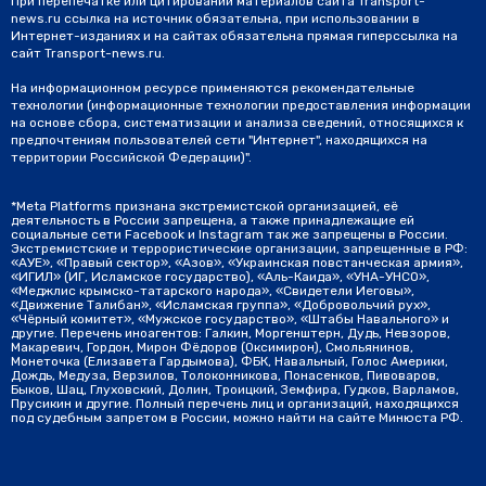
При перепечатке или цитировании материалов сайта Transport-
news.ru ссылка на источник обязательна, при использовании в
Интернет-изданиях и на сайтах обязательна прямая гиперссылка на
сайт Transport-news.ru.
На информационном ресурсе применяются рекомендательные
технологии (информационные технологии предоставления информации
на основе сбора, систематизации и анализа сведений, относящихся к
предпочтениям пользователей сети "Интернет", находящихся на
территории Российской Федерации)".
*Meta Platforms признана экстремистской организацией, её
деятельность в России запрещена, а также принадлежащие ей
социальные сети Facebook и Instagram так же запрещены в России.
Экстремистские и террористические организации, запрещенные в РФ:
«АУЕ», «Правый сектор», «Азов», «Украинская повстанческая армия»,
«ИГИЛ» (ИГ, Исламское государство), «Аль-Каида», «УНА-УНСО»,
«Меджлис крымско-татарского народа», «Свидетели Иеговы»,
«Движение Талибан», «Исламская группа», «Добровольчий рух»,
«Чёрный комитет», «Мужское государство», «Штабы Навального» и
другие. Перечень иноагентов: Галкин, Моргенштерн, Дудь, Невзоров,
Макаревич, Гордон, Мирон Фёдоров (Оксимирон), Смольянинов,
Монеточка (Елизавета Гардымова), ФБК, Навальный, Голос Америки,
Дождь, Медуза, Верзилов, Толоконникова, Понасенков, Пивоваров,
Быков, Шац, Глуховский, Долин, Троицкий, Земфира, Гудков, Варламов,
Прусикин и другие. Полный перечень лиц и организаций, находящихся
под судебным запретом в России, можно найти на сайте Минюста РФ.