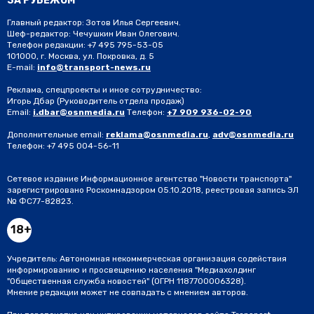
ЗА РУБЕЖОМ
Главный редактор: Зотов Илья Сергеевич.
Шеф-редактор: Чечушкин Иван Олегович.
Телефон редакции: +7 495 795-53-05
101000, г. Москва, ул. Покровка, д. 5
E-mail:
info@transport-news.ru
Реклама, спецпроекты и иное сотрудничество:
Игорь Дбар
(Руководитель отдела продаж)
Email:
i.dbar@osnmedia.ru
Телефон:
+7 909 936-02-90
Дополнительные email:
reklama@osnmedia.ru
,
adv@osnmedia.ru
Телефон:
+7 495 004-56-11
Сетевое издание Информационное агентство "Новости транспорта"
зарегистрировано Роскомнадзором 05.10.2018, реестровая запись ЭЛ
№ ФС77-82823.
18+
Учредитель: Автономная некоммерческая организация содействия
информированию и просвещению населения "Медиахолдинг
"Общественная служба новостей" (ОГРН 1187700006328).
Мнение редакции может не совпадать с мнением авторов.