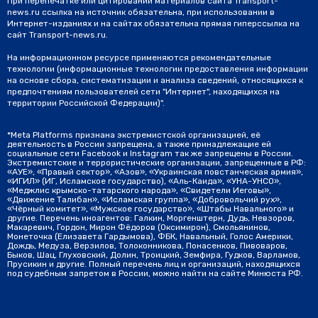
При перепечатке или цитировании материалов сайта Transport-
news.ru ссылка на источник обязательна, при использовании в
Интернет-изданиях и на сайтах обязательна прямая гиперссылка на
сайт Transport-news.ru.
На информационном ресурсе применяются рекомендательные
технологии (информационные технологии предоставления информации
на основе сбора, систематизации и анализа сведений, относящихся к
предпочтениям пользователей сети "Интернет", находящихся на
территории Российской Федерации)".
*Meta Platforms признана экстремистской организацией, её
деятельность в России запрещена, а также принадлежащие ей
социальные сети Facebook и Instagram так же запрещены в России.
Экстремистские и террористические организации, запрещенные в РФ:
«АУЕ», «Правый сектор», «Азов», «Украинская повстанческая армия»,
«ИГИЛ» (ИГ, Исламское государство), «Аль-Каида», «УНА-УНСО»,
«Меджлис крымско-татарского народа», «Свидетели Иеговы»,
«Движение Талибан», «Исламская группа», «Добровольчий рух»,
«Чёрный комитет», «Мужское государство», «Штабы Навального» и
другие. Перечень иноагентов: Галкин, Моргенштерн, Дудь, Невзоров,
Макаревич, Гордон, Мирон Фёдоров (Оксимирон), Смольянинов,
Монеточка (Елизавета Гардымова), ФБК, Навальный, Голос Америки,
Дождь, Медуза, Верзилов, Толоконникова, Понасенков, Пивоваров,
Быков, Шац, Глуховский, Долин, Троицкий, Земфира, Гудков, Варламов,
Прусикин и другие. Полный перечень лиц и организаций, находящихся
под судебным запретом в России, можно найти на сайте Минюста РФ.