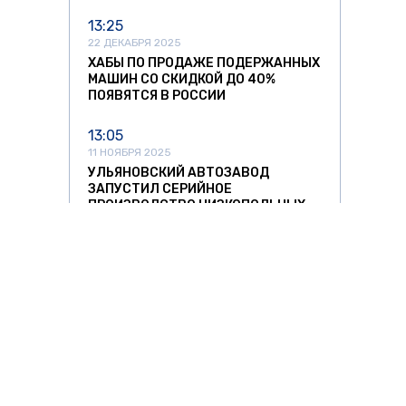
13:25
22 ДЕКАБРЯ 2025
ХАБЫ ПО ПРОДАЖЕ ПОДЕРЖАННЫХ
МАШИН СО СКИДКОЙ ДО 40%
ПОЯВЯТСЯ В РОССИИ
13:05
11 НОЯБРЯ 2025
УЛЬЯНОВСКИЙ АВТОЗАВОД
ЗАПУСТИЛ СЕРИЙНОЕ
ПРОИЗВОДСТВО НИЗКОПОЛЬНЫХ
АВТОБУСОВ
12:37
11 НОЯБРЯ 2025
СПРОС НА АВТОМОБИЛИ ИЗ КИТАЯ
РЕЗКО ПОШЕЛ НА СПАД
11:42
11 НОЯБРЯ 2025
ЛИТОВСКИХ ПЕРЕВОЗЧИКОВ ЖДУТ
О ЗНАТЬ
ЗА РУБЕЖОМ