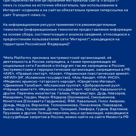
При перепечатке или цитировании материалов сайта Transport-
news.ru ссылка на источник обязательна, при использовании в
Интернет-изданиях и на сайтах обязательна прямая гиперссылка на
сайт Transport-news.ru.
На информационном ресурсе применяются рекомендательные
технологии (информационные технологии предоставления информации
на основе сбора, систематизации и анализа сведений, относящихся к
предпочтениям пользователей сети "Интернет", находящихся на
территории Российской Федерации)".
*Meta Platforms признана экстремистской организацией, её
деятельность в России запрещена, а также принадлежащие ей
социальные сети Facebook и Instagram так же запрещены в России.
Экстремистские и террористические организации, запрещенные в РФ:
«АУЕ», «Правый сектор», «Азов», «Украинская повстанческая армия»,
«ИГИЛ» (ИГ, Исламское государство), «Аль-Каида», «УНА-УНСО»,
«Меджлис крымско-татарского народа», «Свидетели Иеговы»,
«Движение Талибан», «Исламская группа», «Добровольчий рух»,
«Чёрный комитет», «Мужское государство», «Штабы Навального» и
другие. Перечень иноагентов: Галкин, Моргенштерн, Дудь, Невзоров,
Макаревич, Гордон, Мирон Фёдоров (Оксимирон), Смольянинов,
Монеточка (Елизавета Гардымова), ФБК, Навальный, Голос Америки,
Дождь, Медуза, Верзилов, Толоконникова, Понасенков, Пивоваров,
Быков, Шац, Глуховский, Долин, Троицкий, Земфира, Гудков, Варламов,
Прусикин и другие. Полный перечень лиц и организаций, находящихся
под судебным запретом в России, можно найти на сайте Минюста РФ.