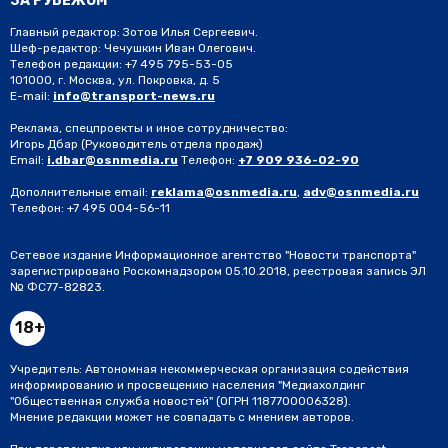
ЗА РУБЕЖОМ
Главный редактор: Зотов Илья Сергеевич.
Шеф-редактор: Чечушкин Иван Олегович.
Телефон редакции: +7 495 795-53-05
101000, г. Москва, ул. Покровка, д. 5
E-mail:
info@transport-news.ru
Реклама, спецпроекты и иное сотрудничество:
Игорь Дбар
(Руководитель отдела продаж)
Email:
i.dbar@osnmedia.ru
Телефон:
+7 909 936-02-90
Дополнительные email:
reklama@osnmedia.ru
,
adv@osnmedia.ru
Телефон:
+7 495 004-56-11
Сетевое издание Информационное агентство "Новости транспорта"
зарегистрировано Роскомнадзором 05.10.2018, реестровая запись ЭЛ
№ ФС77-82823.
18+
Учредитель: Автономная некоммерческая организация содействия
информированию и просвещению населения "Медиахолдинг
"Общественная служба новостей" (ОГРН 1187700006328).
Мнение редакции может не совпадать с мнением авторов.