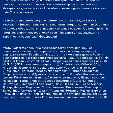
При перепечатке или цитировании материалов сайта Transport-
news.ru ссылка на источник обязательна, при использовании в
Интернет-изданиях и на сайтах обязательна прямая гиперссылка на
сайт Transport-news.ru.
На информационном ресурсе применяются рекомендательные
технологии (информационные технологии предоставления информации
на основе сбора, систематизации и анализа сведений, относящихся к
предпочтениям пользователей сети "Интернет", находящихся на
территории Российской Федерации)".
*Meta Platforms признана экстремистской организацией, её
деятельность в России запрещена, а также принадлежащие ей
социальные сети Facebook и Instagram так же запрещены в России.
Экстремистские и террористические организации, запрещенные в РФ:
«АУЕ», «Правый сектор», «Азов», «Украинская повстанческая армия»,
«ИГИЛ» (ИГ, Исламское государство), «Аль-Каида», «УНА-УНСО»,
«Меджлис крымско-татарского народа», «Свидетели Иеговы»,
«Движение Талибан», «Исламская группа», «Добровольчий рух»,
«Чёрный комитет», «Мужское государство», «Штабы Навального» и
другие. Перечень иноагентов: Галкин, Моргенштерн, Дудь, Невзоров,
Макаревич, Гордон, Мирон Фёдоров (Оксимирон), Смольянинов,
Монеточка (Елизавета Гардымова), ФБК, Навальный, Голос Америки,
Дождь, Медуза, Верзилов, Толоконникова, Понасенков, Пивоваров,
Быков, Шац, Глуховский, Долин, Троицкий, Земфира, Гудков, Варламов,
Прусикин и другие. Полный перечень лиц и организаций, находящихся
под судебным запретом в России, можно найти на сайте Минюста РФ.