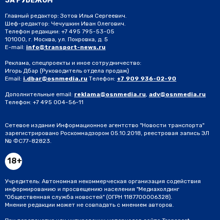
ЗА РУБЕЖОМ
Главный редактор: Зотов Илья Сергеевич.
Шеф-редактор: Чечушкин Иван Олегович.
Телефон редакции: +7 495 795-53-05
101000, г. Москва, ул. Покровка, д. 5
E-mail:
info@transport-news.ru
Реклама, спецпроекты и иное сотрудничество:
Игорь Дбар
(Руководитель отдела продаж)
Email:
i.dbar@osnmedia.ru
Телефон:
+7 909 936-02-90
Дополнительные email:
reklama@osnmedia.ru
,
adv@osnmedia.ru
Телефон:
+7 495 004-56-11
Сетевое издание Информационное агентство "Новости транспорта"
зарегистрировано Роскомнадзором 05.10.2018, реестровая запись ЭЛ
№ ФС77-82823.
18+
Учредитель: Автономная некоммерческая организация содействия
информированию и просвещению населения "Медиахолдинг
"Общественная служба новостей" (ОГРН 1187700006328).
Мнение редакции может не совпадать с мнением авторов.